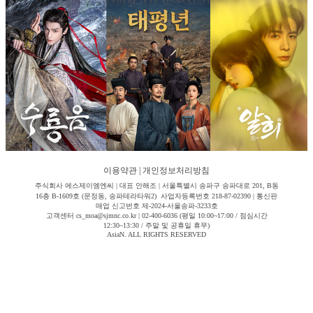
이용약관
|
개인정보처리방침
주식회사 에스제이엠엔씨 | 대표 안해조 | 서울특별시 송파구 송파대로 201, B동
16층 B-1609호 (문정동, 송파테라타워2) 사업자등록번호 218-87-02390 | 통신판
매업 신고번호 제-2024-서울송파-3233호
고객센터 cs_moa@sjmnc.co.kr | 02-400-6036 (평일 10:00~17:00 / 점심시간
12:30~13:30 / 주말 및 공휴일 휴무)
AsiaN. ALL RIGHTS RESERVED