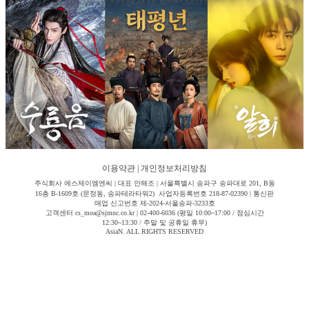
이용약관
|
개인정보처리방침
주식회사 에스제이엠엔씨 | 대표 안해조 | 서울특별시 송파구 송파대로 201, B동
16층 B-1609호 (문정동, 송파테라타워2) 사업자등록번호 218-87-02390 | 통신판
매업 신고번호 제-2024-서울송파-3233호
고객센터 cs_moa@sjmnc.co.kr | 02-400-6036 (평일 10:00~17:00 / 점심시간
12:30~13:30 / 주말 및 공휴일 휴무)
AsiaN. ALL RIGHTS RESERVED