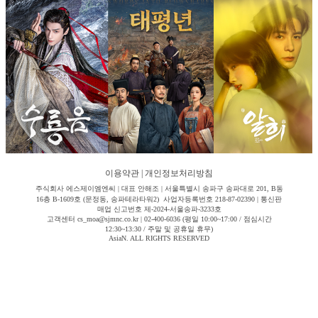
이용약관
|
개인정보처리방침
주식회사 에스제이엠엔씨 | 대표 안해조 | 서울특별시 송파구 송파대로 201, B동
16층 B-1609호 (문정동, 송파테라타워2) 사업자등록번호 218-87-02390 | 통신판
매업 신고번호 제-2024-서울송파-3233호
고객센터 cs_moa@sjmnc.co.kr | 02-400-6036 (평일 10:00~17:00 / 점심시간
12:30~13:30 / 주말 및 공휴일 휴무)
AsiaN. ALL RIGHTS RESERVED