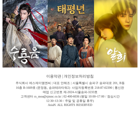
이용약관
|
개인정보처리방침
주식회사 에스제이엠엔씨 | 대표 안해조 | 서울특별시 송파구 송파대로 201, B동
16층 B-1609호 (문정동, 송파테라타워2) 사업자등록번호 218-87-02390 | 통신판
매업 신고번호 제-2024-서울송파-3233호
고객센터 cs_moa@sjmnc.co.kr | 02-400-6036 (평일 10:00~17:00 / 점심시간
12:30~13:30 / 주말 및 공휴일 휴무)
AsiaN. ALL RIGHTS RESERVED