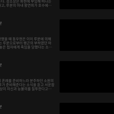
다. 정소상은 화현에 부임해 떠나는
고, 루분의 아내 왕연희가 호수에
분
했을 때 동우현은 이미 루분에 의해
는 루분으로부터 팽곤의 부하였던 마
 놓은 첩자에게 죽임을 당했다는 소
분
의 혼례를 준비하느라 분주하던 소원의
후가 준비해준다는 소식을 듣고 서운함
소상이 자신과 능불의를 질투한다고
분