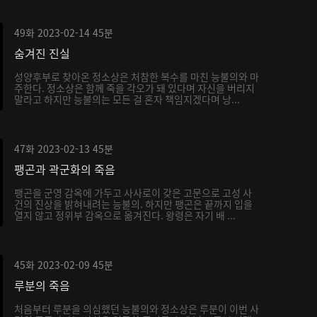
49화
2023-02-14
45분
숨겨진 진실
성양후부로 찾아온 정소상은 처참한 복수를 마친 능불의와 마
주한다. 정소상은 함께 죽을 각오가 돼 있다며 자신을 버리지
말라고 하지만 능불의는 모든 걸 혼자 책임지겠다며 낭...
47화
2023-02-13
45분
팽곤과 곽군화의 죽음
팽곤을 군영 감옥에 가두고 사사로이 갖은 고문으로 고성 사
건의 진상을 밝혀내려는 능불의. 하지만 팽곤은 끝까지 입을
열지 않고 정위부 감옥으로 옮겨진다. 왕령은 자기 배 ...
45화
2023-02-09
45분
루분의 죽음
처음부터 루분을 의심했던 능불의와 정소상은 루분이 이번 사