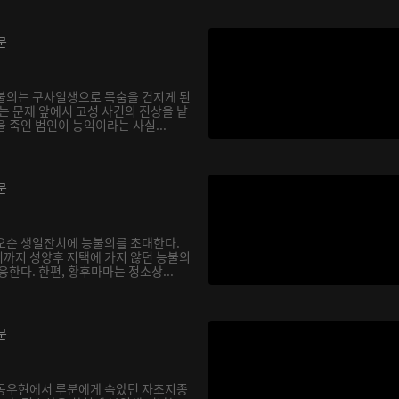
분
불의는 구사일생으로 목숨을 건지게 된
는 문제 앞에서 고성 사건의 진상을 낱
 죽인 범인이 능익이라는 사실...
분
오순 생일잔치에 능불의를 초대한다.
까지 성양후 저택에 가지 않던 능불의
응한다. 한편, 황후마마는 정소상...
분
 동우현에서 루분에게 속았던 자초지종