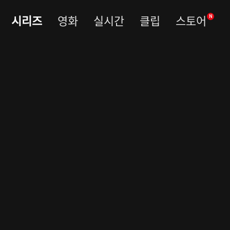
시리즈
영화
실시간
클립
스토어
N