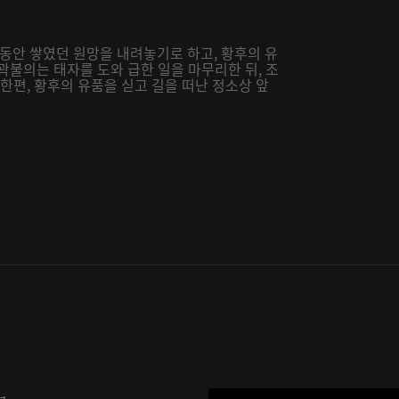
안 쌓였던 원망을 내려놓기로 하고, 황후의 유
곽불의는 태자를 도와 급한 일을 마무리한 뒤, 조
한편, 황후의 유품을 싣고 길을 떠난 정소상 앞