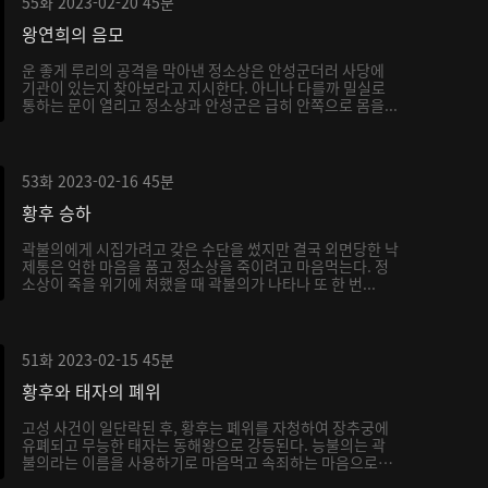
55화
2023-02-20
45분
왕연희의 음모
운 좋게 루리의 공격을 막아낸 정소상은 안성군더러 사당에
기관이 있는지 찾아보라고 지시한다. 아니나 다를까 밀실로
통하는 문이 열리고 정소상과 안성군은 급히 안쪽으로 몸을...
53화
2023-02-16
45분
황후 승하
곽불의에게 시집가려고 갖은 수단을 썼지만 결국 외면당한 낙
제통은 억한 마음을 품고 정소상을 죽이려고 마음먹는다. 정
소상이 죽을 위기에 처했을 때 곽불의가 나타나 또 한 번...
51화
2023-02-15
45분
황후와 태자의 폐위
고성 사건이 일단락된 후, 황후는 폐위를 자청하여 장추궁에
유폐되고 무능한 태자는 동해왕으로 강등된다. 능불의는 곽
불의라는 이름을 사용하기로 마음먹고 속죄하는 마음으로
서...