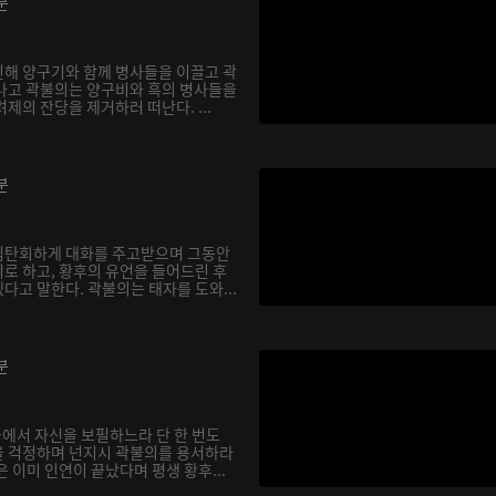
분
해 양구기와 함께 병사들을 이끌고 곽
나고 곽불의는 양구비와 흑의 병사들을
제의 잔당을 제거하러 떠난다. ...
분
심탄회하게 대화를 주고받으며 그동안
로 하고, 황후의 유언을 들어드린 후
다고 말한다. 곽불의는 태자를 도와...
분
궁에서 자신을 보필하느라 단 한 번도
을 걱정하며 넌지시 곽불의를 용서하라
 이미 인연이 끝났다며 평생 황후...