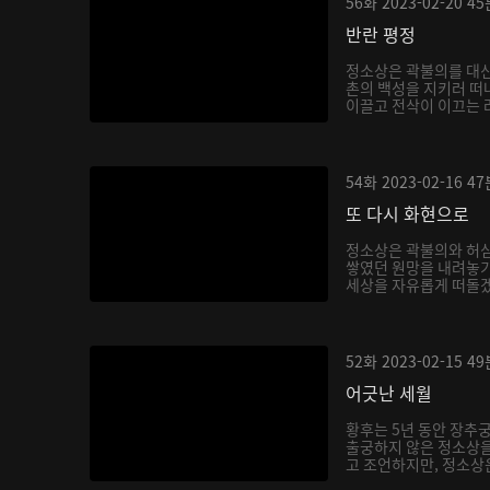
56화
2023-02-20
45
반란 평정
정소상은 곽불의를 대신
촌의 백성을 지키러 떠
이끌고 전삭이 이끄는 려
54화
2023-02-16
47
또 다시 화현으로
정소상은 곽불의와 허
쌓였던 원망을 내려놓기
세상을 자유롭게 떠돌겠
52화
2023-02-15
49
어긋난 세월
황후는 5년 동안 장추
출궁하지 않은 정소상
고 조언하지만, 정소상은