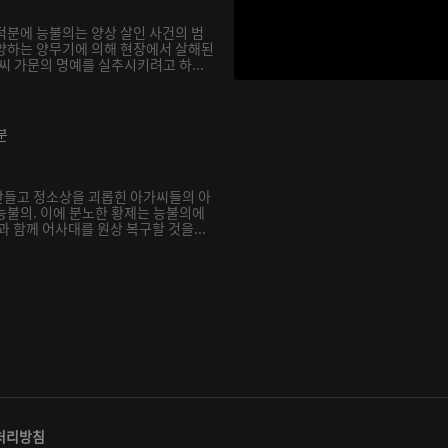
덕분에 능불의는 양상 살인 사건의 범
양하는 양무기에 의해 현장에서 살해된
씨 가문의 명예를 실추시키려고 하...
분
만들고 정소상을 괴롭힌 아가씨들의 아
능불의. 이에 분노한 황제는 능불의에
과 함께 어사대를 원상 복구할 것을...
처리방침