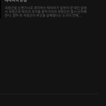
곡령군을 눈엣가시로 생각하는 태자비가 일부러 양 대인 앞에
서 곡령군과 태자의 과거를 들먹거리자 곡령군은 몹시 난처해
한다. 얼마 후 곡령군이 부군을 살해했다는 소식이 전해...