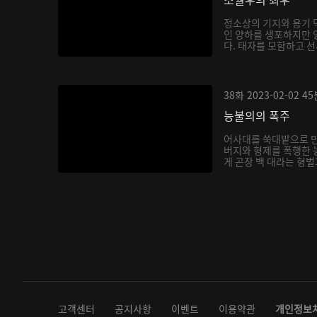
정소상의 기지와 용기 
인 양하를 생포하지만 
다. 태자를 모함하고 선
38화
2023-02-02
45
능불의의 폭주
어사대를 쑥대밭으로 
버지와 형제를 폭행한 
게 곤장 백 대라는 형벌
고객센터
공지사항
이벤트
이용약관
개인정보