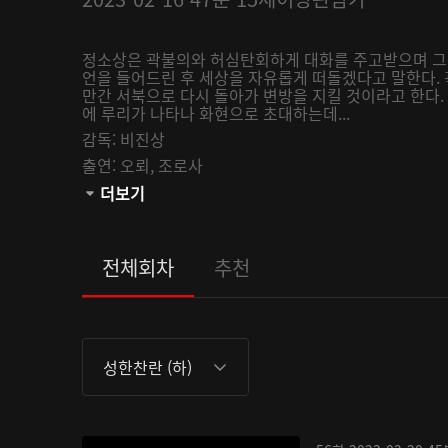
정소상은 곽불의와 허심탄회하게 대화를 주고받으며 그동
언을 들어드린 후 세상을 자유롭게 떠돌겠다고 말한다. 
만간 서북으로 다시 돌아가 변방을 지킬 것이라고 한다. 
에 루리가 나타나 화현으로 초대하는데...
감독:
비진상
출연:
오뢰,
조로사
관람등급:
더보기
전체회차
추천
성한찬란 (하)