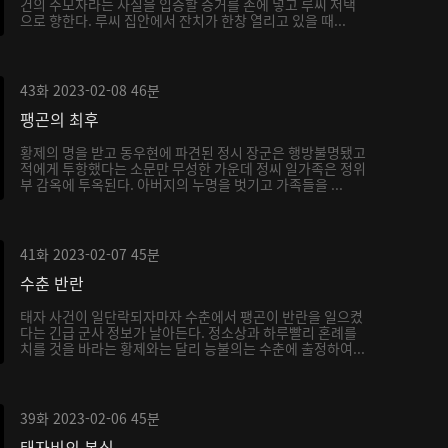
건의 주모자라는 사실을 입증할 증거를 손에 넣고 루씨 저택
으로 향한다. 루씨 집안에서 잔치가 한창 열리고 있을 때...
43화
2023-02-08
46분
팽곤의 최후
황제의 명을 받고 동우현에 파견된 정시 장군은 행방불명됐고
적에게 투항했다는 소문만 무성한 가운데 정씨 일가족은 정위
부 감옥에 투옥된다. 아버지의 누명을 벗기고 가족들을 ...
41화
2023-02-07
45분
수춘 반란
태자 사건이 일단락되자마자 수춘에서 팽곤이 반란을 일으켰
다는 긴급 군사 정보가 날아든다. 정소상과 하루빨리 혼례를
치를 것을 바라는 황제와는 달리 능불의는 수춘에 출정하여...
39화
2023-02-06
45분
태자비의 본심