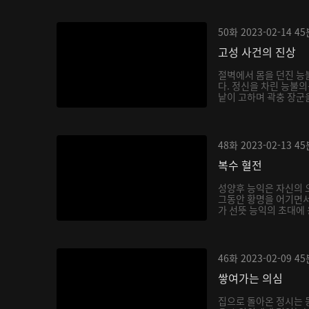
50화
2023-02-14
45
고성 사건의 진상
절벽에서 몸을 던진 능
다. 정신을 차린 능불의
낱이 고하며 곽충 장군을
48화
2023-02-13
45
복수 혈전
성양후 능익은 자신의 
그동안 황명을 어기면서
가 선뜻 능익의 초대에 
46화
2023-02-09
45
쌓여가는 의심
집으로 돌아온 정시는