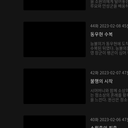
을 소원의에게 털어놓는
루요와 안성군을 배웅하
몸...
44화
2023-02-08
45
동우현 수복
능불의가 동우현에 도착
수복된 뒤였다. 능불의
영 장군이 팽곤이 심어
식...
42화
2023-02-07
47
불행의 시작
시어머니와 함께 소상
는 정소상의 혼례를 황
을 느낀다. 원신은 정
하...
40화
2023-02-06
47
소월후의 최후