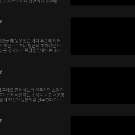
고, 루분의 아내 왕연희가 호수에
분
했을 때 동우현은 이미 루분에 의해
는 루분으로부터 팽곤의 부하였던 마
 놓은 첩자에게 죽임을 당했다는 소
분
의 혼례를 준비하느라 분주하던 소원의
후가 준비해준다는 소식을 듣고 서운함
소상이 자신과 능불의를 질투한다고
분