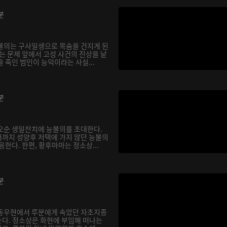
분
불의는 구사일생으로 목숨을 건지게 된
는 문제 앞에서 고성 사건의 진상을 낱
 죽인 범인이 능익이라는 사실...
분
오순 생일잔치에 능불의를 초대한다.
까지 성양후 저택에 가지 않던 능불의
응한다. 한편, 황후마마는 정소상...
분
 동우현에서 루분에게 속았던 자초지종
다. 정소상은 화현에 부임해 떠나는