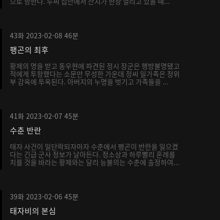
으로 향한다. 루씨 집안에서 잔치가 한창 열리고 있을 때...
43화
2023-02-08
46분
팽곤의 최후
황제의 명을 받고 동우현에 파견된 정시 장군은 행방불명됐고
적에게 투항했다는 소문만 무성한 가운데 정씨 일가족은 정위
부 감옥에 투옥된다. 아버지의 누명을 벗기고 가족들을 ...
41화
2023-02-07
45분
수춘 반란
태자 사건이 일단락되자마자 수춘에서 팽곤이 반란을 일으켰
다는 긴급 군사 정보가 날아든다. 정소상과 하루빨리 혼례를
치를 것을 바라는 황제와는 달리 능불의는 수춘에 출정하여...
39화
2023-02-06
45분
태자비의 본심