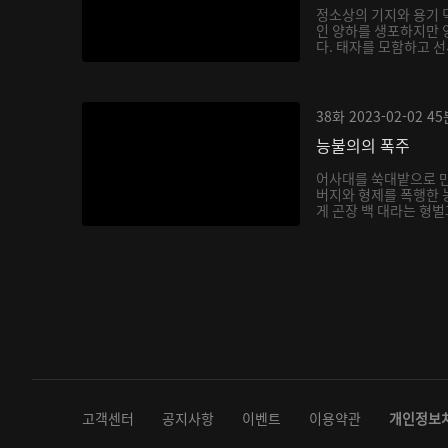
정소상의 기지와 용기 
인 양하를 생포하지만 
다. 태자를 모함하고 선
38화
2023-02-02
45
능불의의 폭주
어사대를 쑥대밭으로 
버지와 형제를 폭행한 
게 곤장 백 대라는 형벌
고객센터
공지사항
이벤트
이용약관
개인정보