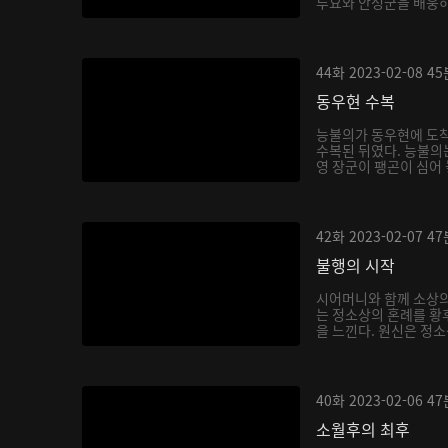
루요와 안성군을 배웅하
몸...
44화
2023-02-08
45
동우현 수복
능불의가 동우현에 도착
수복된 뒤였다. 능불의
영 장군이 팽곤이 심어
식...
42화
2023-02-07
47
불행의 시작
시어머니와 함께 소상
는 정소상의 혼례를 황
을 느낀다. 원신은 정
하...
40화
2023-02-06
47
소월후의 최후