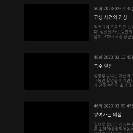
50화
2023-02-14
45
고성 사건의 진상
절벽에서 몸을 던진 능
다. 정신을 차린 능불의
낱이 고하며 곽충 장군을
48화
2023-02-13
45
복수 혈전
성양후 능익은 자신의 
그동안 황명을 어기면서
가 선뜻 능익의 초대에 
46화
2023-02-09
45
쌓여가는 의심
집으로 돌아온 정시는
을 소원의에게 털어놓는