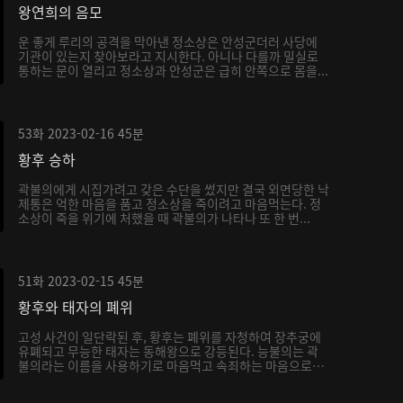
왕연희의 음모
운 좋게 루리의 공격을 막아낸 정소상은 안성군더러 사당에
기관이 있는지 찾아보라고 지시한다. 아니나 다를까 밀실로
통하는 문이 열리고 정소상과 안성군은 급히 안쪽으로 몸을...
53화
2023-02-16
45분
황후 승하
곽불의에게 시집가려고 갖은 수단을 썼지만 결국 외면당한 낙
제통은 억한 마음을 품고 정소상을 죽이려고 마음먹는다. 정
소상이 죽을 위기에 처했을 때 곽불의가 나타나 또 한 번...
51화
2023-02-15
45분
황후와 태자의 폐위
고성 사건이 일단락된 후, 황후는 폐위를 자청하여 장추궁에
유폐되고 무능한 태자는 동해왕으로 강등된다. 능불의는 곽
불의라는 이름을 사용하기로 마음먹고 속죄하는 마음으로
서...