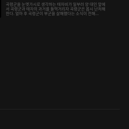
곡령군을 눈엣가시로 생각하는 태자비가 일부러 양 대인 앞에
서 곡령군과 태자의 과거를 들먹거리자 곡령군은 몹시 난처해
한다. 얼마 후 곡령군이 부군을 살해했다는 소식이 전해...