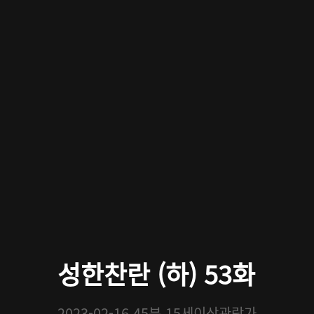
성한찬란 (하) 53화
2023-02-16
45분
15세이상관람가