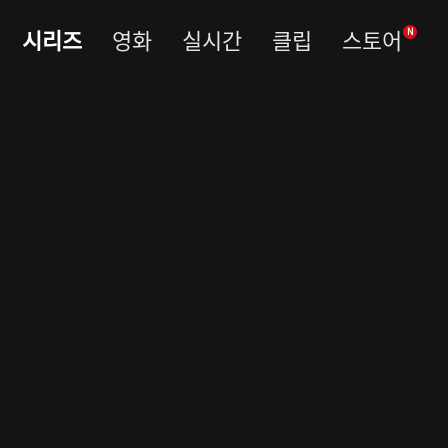
시리즈
영화
실시간
클립
스토어
N