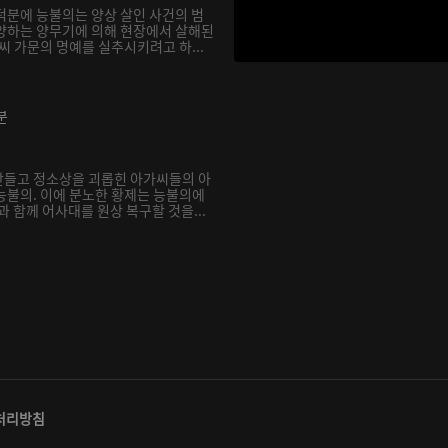
덕분에 능불의는 양상 살인 사건의 범
양하는 양무기에 의해 현장에서 살해된
씨 가문의 명예를 실추시키려고 하...
분
만들고 정소상을 괴롭힌 아가씨들의 아
능불의. 이에 분노한 황제는 능불의에
과 함께 어사대를 원상 복구할 것을...
처리방침