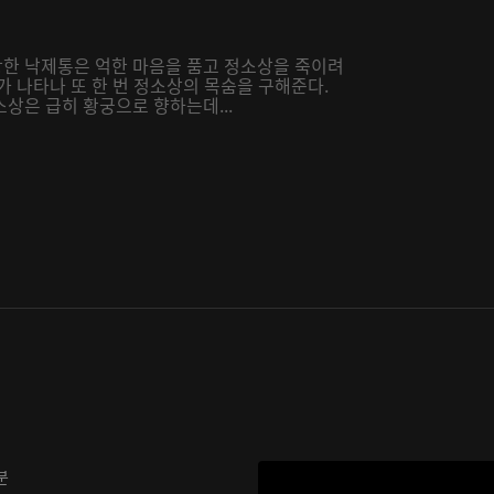
한 낙제통은 억한 마음을 품고 정소상을 죽이려
가 나타나 또 한 번 정소상의 목숨을 구해준다.
상은 급히 황궁으로 향하는데...
분