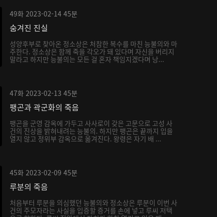
49화
2023-02-14
45분
숨겨진 진실
성양후부로 찾아온 정소상은 처참한 복수를 마친 능불의와 마
주한다. 정소상은 함께 죽을 각오가 돼 있다며 자신을 버리지
말라고 하지만 능불의는 모든 걸 혼자 책임지겠다며 낭...
47화
2023-02-13
45분
팽곤과 곽군화의 죽음
팽곤을 군영 감옥에 가두고 사사로이 갖은 고문으로 고성 사
건의 진상을 밝혀내려는 능불의. 하지만 팽곤은 끝까지 입을
열지 않고 정위부 감옥으로 옮겨진다. 왕령은 자기 배 ...
45화
2023-02-09
45분
루분의 죽음
처음부터 루분을 의심했던 능불의와 정소상은 루분이 이번 사
건의 주모자라는 사실을 입증할 증거를 손에 넣고 루씨 저택