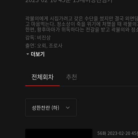
곽불의에게 시집가려고 갖은 수단을 썼지만 결국 외면당
고 마음먹는다. 정소상이 죽을 위기에 처했을 때 곽불의
한편, 황후마마가 위독하다는 전갈을 받고 곽불의와 정소
감독:
비진상
출연:
오뢰,
조로사
관람등급:
더보기
전체회차
추천
성한찬란 (하)
56화
2023-02-20
45