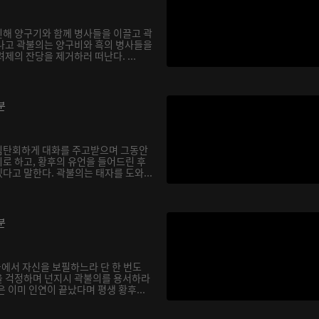
해 양구기와 함께 병사들을 이끌고 곽
나고 곽불의는 양구비와 흑의 병사들을
제의 잔당을 제거하러 떠난다. ...
분
심탄회하게 대화를 주고받으며 그동안
로 하고, 황후의 유언을 들어드린 후
다고 말한다. 곽불의는 태자를 도와...
분
궁에서 자신을 보필하느라 단 한 번도
을 걱정하며 넌지시 곽불의를 용서하라
 이미 인연이 끝났다며 평생 황후...