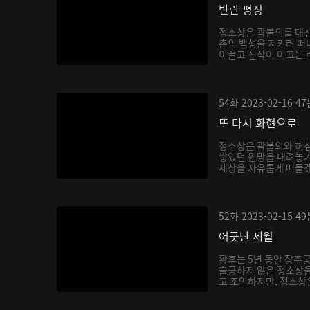
반란 평정
정소상은 곽불의를 대신
촌의 백성을 지키러 떠
이끌고 전삭이 이끄는 려
54화
2023-02-16
47
또 다시 화현으로
정소상은 곽불의와 허
쌓였던 원망을 내려놓기
세상을 자유롭게 떠돌겠
52화
2023-02-15
49
어긋난 세월
황후는 5년 동안 장추
출궁하지 않은 정소상
고 조언하지만, 정소상은