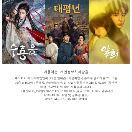
이용약관
|
개인정보처리방침
주식회사 에스제이엠엔씨 | 대표 안해조 | 서울특별시 송파구 송파대로 201, B동
16층 B-1609호 (문정동, 송파테라타워2) 사업자등록번호 218-87-02390 | 통신판
매업 신고번호 제-2024-서울송파-3233호
고객센터 cs_moa@sjmnc.co.kr | 02-400-6036 (평일 10:00~17:00 / 점심시간
12:30~13:30 / 주말 및 공휴일 휴무)
AsiaN. ALL RIGHTS RESERVED