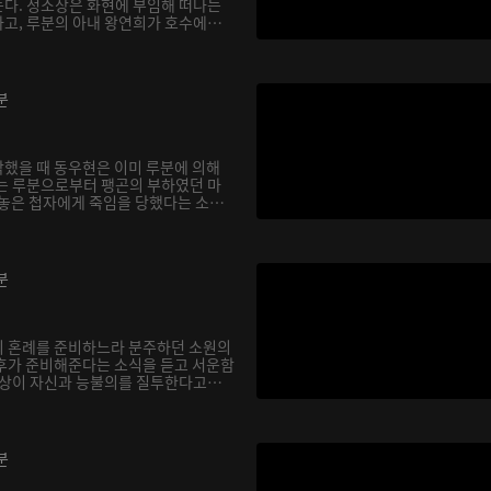
다. 정소상은 화현에 부임해 떠나는
고, 루분의 아내 왕연희가 호수에
분
했을 때 동우현은 이미 루분에 의해
는 루분으로부터 팽곤의 부하였던 마
 놓은 첩자에게 죽임을 당했다는 소
분
의 혼례를 준비하느라 분주하던 소원의
후가 준비해준다는 소식을 듣고 서운함
소상이 자신과 능불의를 질투한다고
분