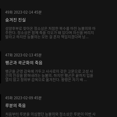
49화
2023-02-14
45분
숨겨진 진실
성양후부로 찾아온 정소상은 처참한 복수를 마친 능불의와 마
주한다. 정소상은 함께 죽을 각오가 돼 있다며 자신을 버리지
말라고 하지만 능불의는 모든 걸 혼자 책임지겠다며 낭...
47화
2023-02-13
45분
팽곤과 곽군화의 죽음
팽곤을 군영 감옥에 가두고 사사로이 갖은 고문으로 고성 사
건의 진상을 밝혀내려는 능불의. 하지만 팽곤은 끝까지 입을
열지 않고 정위부 감옥으로 옮겨진다. 왕령은 자기 배 ...
45화
2023-02-09
45분
루분의 죽음
처음부터 루분을 의심했던 능불의와 정소상은 루분이 이번 사