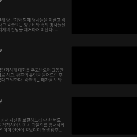
분
해 양구기와 함께 병사들을 이끌고 곽
나고 곽불의는 양구비와 흑의 병사들을
제의 잔당을 제거하러 떠난다. ...
분
심탄회하게 대화를 주고받으며 그동안
로 하고, 황후의 유언을 들어드린 후
다고 말한다. 곽불의는 태자를 도와...
분
궁에서 자신을 보필하느라 단 한 번도
을 걱정하며 넌지시 곽불의를 용서하라
 이미 인연이 끝났다며 평생 황후...