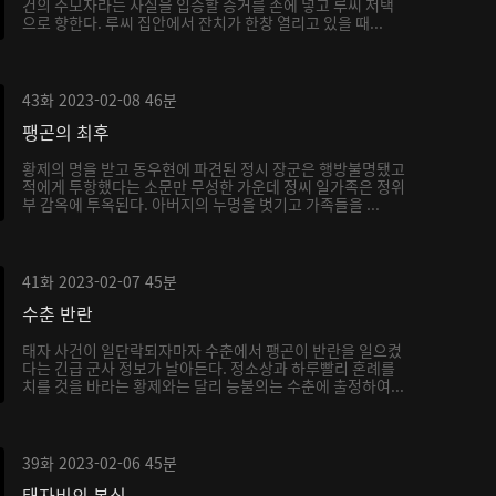
건의 주모자라는 사실을 입증할 증거를 손에 넣고 루씨 저택
으로 향한다. 루씨 집안에서 잔치가 한창 열리고 있을 때...
43화
2023-02-08
46분
팽곤의 최후
황제의 명을 받고 동우현에 파견된 정시 장군은 행방불명됐고
적에게 투항했다는 소문만 무성한 가운데 정씨 일가족은 정위
부 감옥에 투옥된다. 아버지의 누명을 벗기고 가족들을 ...
41화
2023-02-07
45분
수춘 반란
태자 사건이 일단락되자마자 수춘에서 팽곤이 반란을 일으켰
다는 긴급 군사 정보가 날아든다. 정소상과 하루빨리 혼례를
치를 것을 바라는 황제와는 달리 능불의는 수춘에 출정하여...
39화
2023-02-06
45분
태자비의 본심