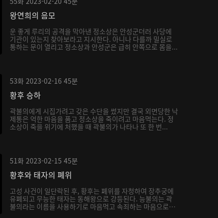
55화
2023-02-20
45분
왕연희의 음모
운 좋게 루리의 공격을 막아낸 정소상은 안성군더러 사당에
기관이 있는지 찾아보라고 지시한다. 아니나 다를까 밀실로
통하는 문이 열리고 정소상과 안성군은 급히 안쪽으로 몸을...
53화
2023-02-16
45분
황후 승하
곽불의에게 시집가려고 갖은 수단을 썼지만 결국 외면당한 낙
제통은 억한 마음을 품고 정소상을 죽이려고 마음먹는다. 정
소상이 죽을 위기에 처했을 때 곽불의가 나타나 또 한 번...
51화
2023-02-15
45분
황후와 태자의 폐위
고성 사건이 일단락된 후, 황후는 폐위를 자청하여 장추궁에
유폐되고 무능한 태자는 동해왕으로 강등된다. 능불의는 곽
불의라는 이름을 사용하기로 마음먹고 속죄하는 마음으로
서...