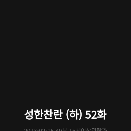
성한찬란 (하) 52화
2023-02-15
49분
15세이상관람가