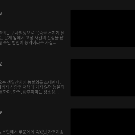
분
불의는 구사일생으로 목숨을 건지게 된
는 문제 앞에서 고성 사건의 진상을 낱
 죽인 범인이 능익이라는 사실...
분
오순 생일잔치에 능불의를 초대한다.
까지 성양후 저택에 가지 않던 능불의
응한다. 한편, 황후마마는 정소상...
분
 동우현에서 루분에게 속았던 자초지종