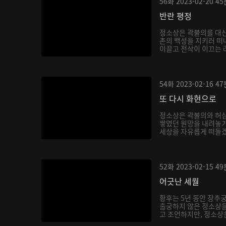
56화
2023-02-20
45
반란 평정
정소상은 곽불의를 대신
촌의 백성을 지키러 떠
이끌고 전삭이 이끄는 려
54화
2023-02-16
47
또 다시 화현으로
정소상은 곽불의와 허
쌓였던 원망을 내려놓기
세상을 자유롭게 떠돌겠
52화
2023-02-15
49
어긋난 세월
황후는 5년 동안 장추
출궁하지 않은 정소상
고 조언하지만, 정소상은