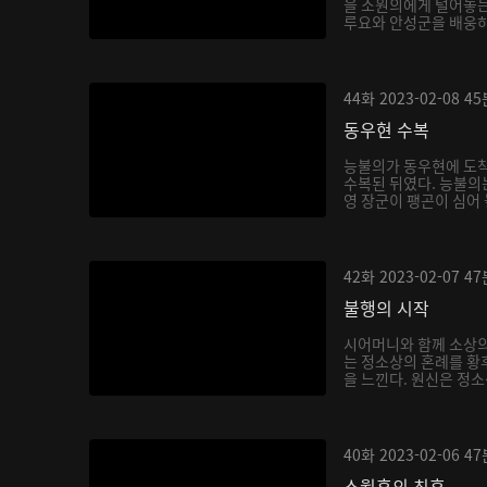
을 소원의에게 털어놓는
루요와 안성군을 배웅하
몸...
44화
2023-02-08
45
동우현 수복
능불의가 동우현에 도착
수복된 뒤였다. 능불의
영 장군이 팽곤이 심어
식...
42화
2023-02-07
47
불행의 시작
시어머니와 함께 소상
는 정소상의 혼례를 황
을 느낀다. 원신은 정
하...
40화
2023-02-06
47
소월후의 최후