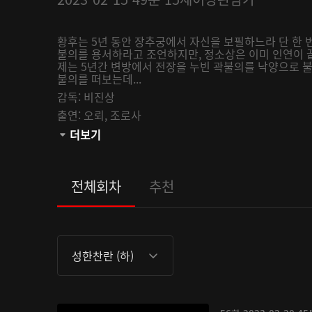
황후는 5년 동안 장추궁에서 자신을 보필하느라 단 한 
불의를 용서하라고 조언하지만, 정소상은 이미 인연이 끝
제는 5년간 변방에서 전장을 누빈 곽불의를 낙양으로 
불의를 떠보는데...
감독:
비진상
출연:
오뢰,
조로사
관람등급:
더보기
전체회차
추천
성한찬란 (하)