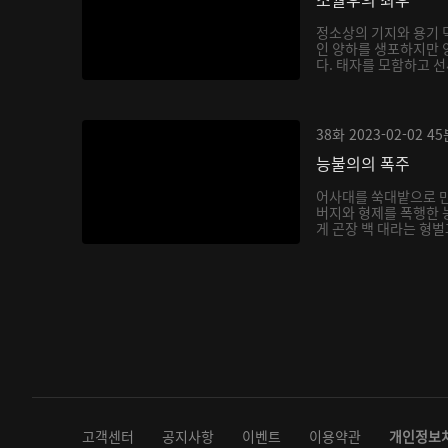
정소상의 기지와 용기 
인 양하를 생포하지만 
다. 태자를 모함하고 선
38화
2023-02-02
45
능불의의 폭주
어사대를 쑥대밭으로 
버지와 형제를 폭행한 
게 곤장 백 대라는 형벌
고객센터
공지사항
이벤트
이용약관
개인정보