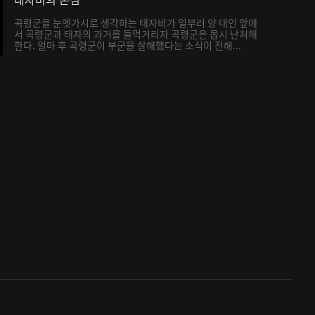
곡령군을 눈엣가시로 생각하는 태자비가 일부러 양 대인 앞에
서 곡령군과 태자의 과거를 들먹거리자 곡령군은 몹시 난처해
한다. 얼마 후 곡령군이 부군을 살해했다는 소식이 전해...