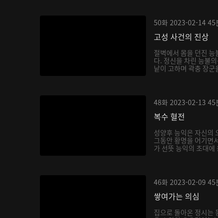
50화
2023-02-14
45
고성 사건의 진상
절벽에서 몸을 던진 능
다. 정신을 차린 능불의
낱이 고하며 곽충 장군을
48화
2023-02-13
45
복수 혈전
성양후 능익은 자신의 
그동안 황명을 어기면서
가 선뜻 능익의 초대에 
46화
2023-02-09
45
쌓여가는 의심
집으로 돌아온 정시는