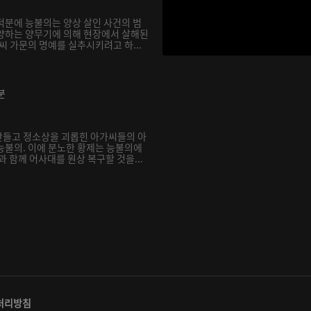
덕분에 능불의는 양상 살인 사건의 범
양하는 양무기에 의해 현장에서 살해된
씨 가문의 명예를 실추시키려고 하...
분
만들고 정소상을 괴롭힌 아가씨들의 아
능불의. 이에 분노한 황제는 능불의에
과 함께 어사대를 원상 복구할 것을...
처리방침