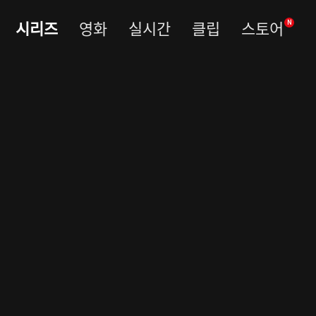
시리즈
영화
실시간
클립
스토어
N