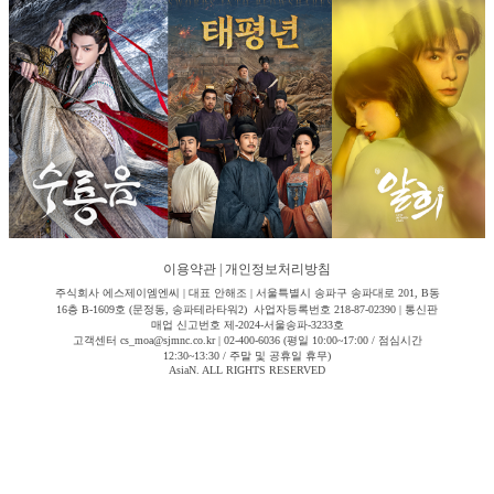
이용약관
|
개인정보처리방침
주식회사 에스제이엠엔씨 | 대표 안해조 | 서울특별시 송파구 송파대로 201, B동
16층 B-1609호 (문정동, 송파테라타워2) 사업자등록번호 218-87-02390 | 통신판
매업 신고번호 제-2024-서울송파-3233호
고객센터 cs_moa@sjmnc.co.kr | 02-400-6036 (평일 10:00~17:00 / 점심시간
12:30~13:30 / 주말 및 공휴일 휴무)
AsiaN. ALL RIGHTS RESERVED