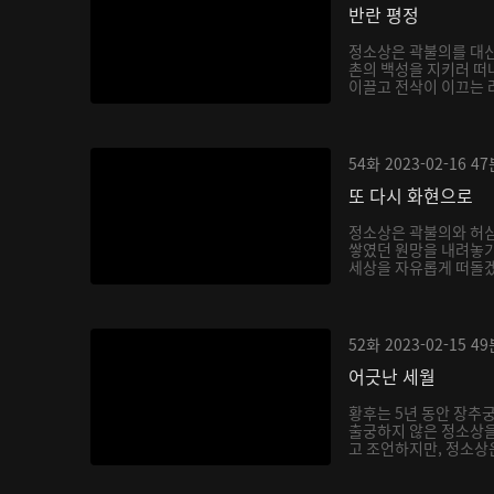
반란 평정
정소상은 곽불의를 대신
촌의 백성을 지키러 떠
이끌고 전삭이 이끄는 려
54화
2023-02-16
47
또 다시 화현으로
정소상은 곽불의와 허
쌓였던 원망을 내려놓기
세상을 자유롭게 떠돌겠
52화
2023-02-15
49
어긋난 세월
황후는 5년 동안 장추
출궁하지 않은 정소상
고 조언하지만, 정소상은