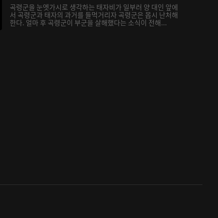
곡령군을 눈엣가시로 생각하는 태자비가 일부러 양 대인 앞에
서 곡령군과 태자의 과거를 들먹거리자 곡령군은 몹시 난처해
한다. 얼마 후 곡령군이 부군을 살해했다는 소식이 전해...