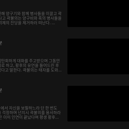
해 양구기와 함께 병사들을 이끌고 곽
나고 곽불의는 양구비와 흑의 병사들을
제의 잔당을 제거하러 떠난다. ...
분
심탄회하게 대화를 주고받으며 그동안
로 하고, 황후의 유언을 들어드린 후
다고 말한다. 곽불의는 태자를 도와...
분
궁에서 자신을 보필하느라 단 한 번도
을 걱정하며 넌지시 곽불의를 용서하라
 이미 인연이 끝났다며 평생 황후...