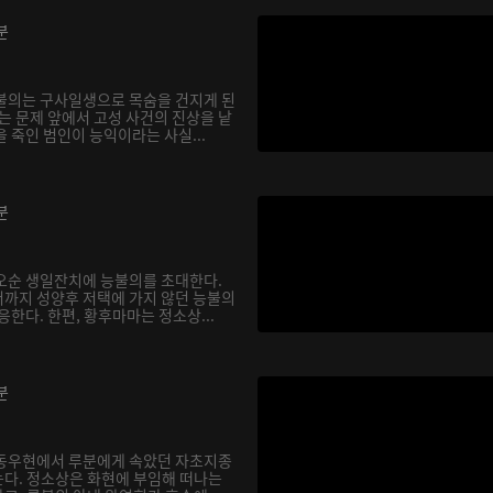
분
불의는 구사일생으로 목숨을 건지게 된
는 문제 앞에서 고성 사건의 진상을 낱
 죽인 범인이 능익이라는 사실...
분
오순 생일잔치에 능불의를 초대한다.
까지 성양후 저택에 가지 않던 능불의
응한다. 한편, 황후마마는 정소상...
분
 동우현에서 루분에게 속았던 자초지종
다. 정소상은 화현에 부임해 떠나는