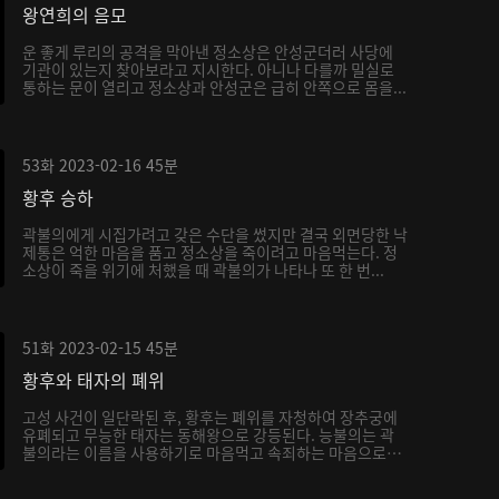
왕연희의 음모
운 좋게 루리의 공격을 막아낸 정소상은 안성군더러 사당에
기관이 있는지 찾아보라고 지시한다. 아니나 다를까 밀실로
통하는 문이 열리고 정소상과 안성군은 급히 안쪽으로 몸을...
53화
2023-02-16
45분
황후 승하
곽불의에게 시집가려고 갖은 수단을 썼지만 결국 외면당한 낙
제통은 억한 마음을 품고 정소상을 죽이려고 마음먹는다. 정
소상이 죽을 위기에 처했을 때 곽불의가 나타나 또 한 번...
51화
2023-02-15
45분
황후와 태자의 폐위
고성 사건이 일단락된 후, 황후는 폐위를 자청하여 장추궁에
유폐되고 무능한 태자는 동해왕으로 강등된다. 능불의는 곽
불의라는 이름을 사용하기로 마음먹고 속죄하는 마음으로
서...