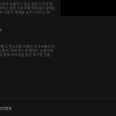
덕분에 능불의는 양상 살인 사건의 범
양하는 양무기에 의해 현장에서 살해된
씨 가문의 명예를 실추시키려고 하...
분
만들고 정소상을 괴롭힌 아가씨들의 아
능불의. 이에 분노한 황제는 능불의에
과 함께 어사대를 원상 복구할 것을...
처리방침