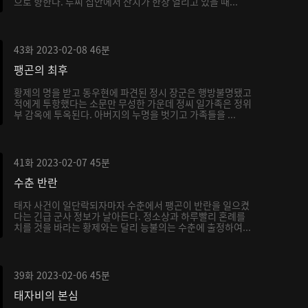
으로 향한다. 루씨 집안에서 잔치가 한창 열리고 있을 때...
43화
2023-02-08
46분
팽곤의 최후
황제의 명을 받고 동우현에 파견된 정시 장군은 행방불명됐고
적에게 투항했다는 소문만 무성한 가운데 정씨 일가족은 정위
부 감옥에 투옥된다. 아버지의 누명을 벗기고 가족들을 ...
41화
2023-02-07
45분
수춘 반란
태자 사건이 일단락되자마자 수춘에서 팽곤이 반란을 일으켰
다는 긴급 군사 정보가 날아든다. 정소상과 하루빨리 혼례를
치를 것을 바라는 황제와는 달리 능불의는 수춘에 출정하여...
39화
2023-02-06
45분
태자비의 본심