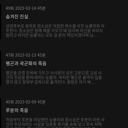
49화
2023-02-14
45분
숨겨진 진실
성양후부로 찾아온 정소상은 처참한 복수를 마친 능불의와 마
주한다. 정소상은 함께 죽을 각오가 돼 있다며 자신을 버리지
말라고 하지만 능불의는 모든 걸 혼자 책임지겠다며 낭...
47화
2023-02-13
45분
팽곤과 곽군화의 죽음
팽곤을 군영 감옥에 가두고 사사로이 갖은 고문으로 고성 사
건의 진상을 밝혀내려는 능불의. 하지만 팽곤은 끝까지 입을
열지 않고 정위부 감옥으로 옮겨진다. 왕령은 자기 배 ...
45화
2023-02-09
45분
루분의 죽음
처음부터 루분을 의심했던 능불의와 정소상은 루분이 이번 사
건의 주모자라는 사실을 입증할 증거를 손에 넣고 루씨 저택