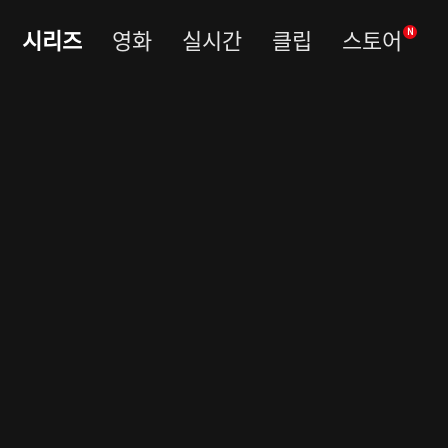
시리즈
영화
실시간
클립
스토어
N