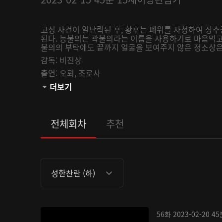
고성 사건이 일단락된 후, 황후는 폐위를 자청하여 장
된다. 능불의는 곽불의라는 이름을 사용하기로 마음먹고
불의의 부탁에도 끝까지 얼굴을 보여주지 않은 정소상은 
감독:
비진상
출연:
오뢰,
조로사
관람등급:
더보기
전체회차
추천
성한찬란 (하)
56화
2023-02-20
45