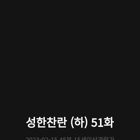
성한찬란 (하) 51화
2023-02-15
45분
15세이상관람가