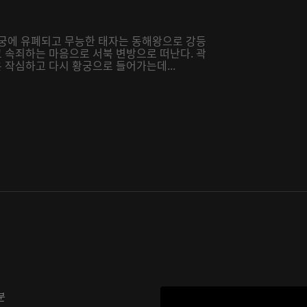
추궁에 유폐되고 무능한 태자는 동해왕으로 강등
 속죄하는 마음으로 서북 변방으로 떠난다. 곽
작심하고 다시 황궁으로 들어가는데...
분