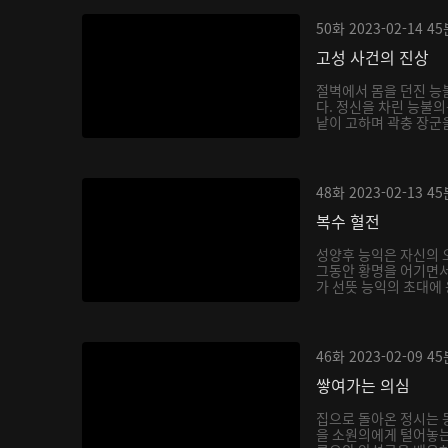
50화
2023-02-14
45
고성 사건의 진상
절벽에서 몸을 던진 능
다. 정신을 차린 능불의
낱이 고하며 곽충 장군을
48화
2023-02-13
45
복수 혈전
성양후 능익은 자신의 
그동안 황명을 어기면서
가 선뜻 능익의 초대에 
46화
2023-02-09
45
쌓여가는 의심
집으로 돌아온 정시는
을 소원의에게 털어놓는