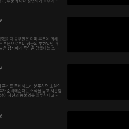
고, 루분의 아내 왕연희가 호수에
분
했을 때 동우현은 이미 루분에 의해
는 루분으로부터 팽곤의 부하였던 마
 놓은 첩자에게 죽임을 당했다는 소
분
의 혼례를 준비하느라 분주하던 소원의
후가 준비해준다는 소식을 듣고 서운함
소상이 자신과 능불의를 질투한다고
분