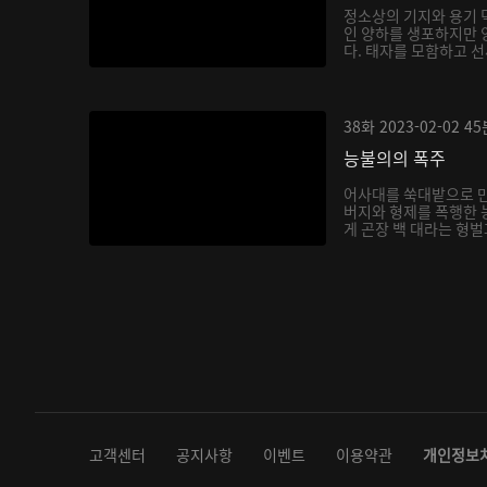
정소상의 기지와 용기 
인 양하를 생포하지만 
다. 태자를 모함하고 선
38화
2023-02-02
45
능불의의 폭주
어사대를 쑥대밭으로 
버지와 형제를 폭행한 
게 곤장 백 대라는 형벌
고객센터
공지사항
이벤트
이용약관
개인정보