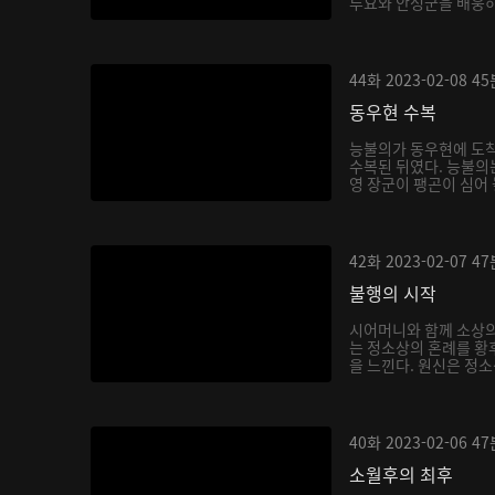
루요와 안성군을 배웅하
몸...
44화
2023-02-08
45
동우현 수복
능불의가 동우현에 도착
수복된 뒤였다. 능불의
영 장군이 팽곤이 심어
식...
42화
2023-02-07
47
불행의 시작
시어머니와 함께 소상
는 정소상의 혼례를 황
을 느낀다. 원신은 정
하...
40화
2023-02-06
47
소월후의 최후