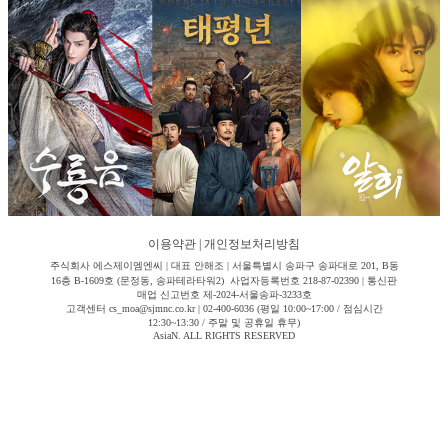
이용약관
|
개인정보처리방침
주식회사 에스제이엠엔씨 | 대표 안해조 | 서울특별시 송파구 송파대로 201, B동
16층 B-1609호 (문정동, 송파테라타워2) 사업자등록번호 218-87-02390 | 통신판
매업 신고번호 제-2024-서울송파-3233호
고객센터 cs_moa@sjmnc.co.kr | 02-400-6036 (평일 10:00~17:00 / 점심시간
12:30~13:30 / 주말 및 공휴일 휴무)
AsiaN. ALL RIGHTS RESERVED