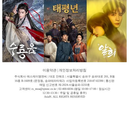
이용약관
|
개인정보처리방침
주식회사 에스제이엠엔씨 | 대표 안해조 | 서울특별시 송파구 송파대로 201, B동
16층 B-1609호 (문정동, 송파테라타워2) 사업자등록번호 218-87-02390 | 통신판
매업 신고번호 제-2024-서울송파-3233호
고객센터 cs_moa@sjmnc.co.kr | 02-400-6036 (평일 10:00~17:00 / 점심시간
12:30~13:30 / 주말 및 공휴일 휴무)
AsiaN. ALL RIGHTS RESERVED