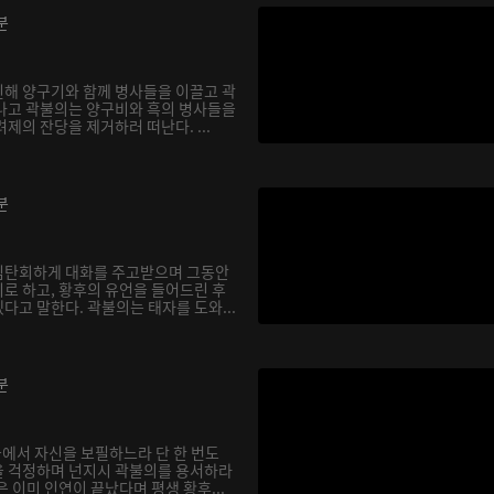
분
해 양구기와 함께 병사들을 이끌고 곽
나고 곽불의는 양구비와 흑의 병사들을
제의 잔당을 제거하러 떠난다. ...
분
심탄회하게 대화를 주고받으며 그동안
로 하고, 황후의 유언을 들어드린 후
다고 말한다. 곽불의는 태자를 도와...
분
궁에서 자신을 보필하느라 단 한 번도
을 걱정하며 넌지시 곽불의를 용서하라
 이미 인연이 끝났다며 평생 황후...