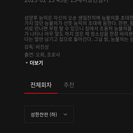
성양후 능익은 자신의 오순 생일잔치에 능불의를 초대한
가지 않던 능불의가 선뜻 능익의 초대에 응한다. 한편,
서로 만나면 부정 탈 수 있으니 집에서 조용히 능불의
가 나타나 아무 말도 하지 않은 채 정소상을 한참 바라
다는 말만 남기고 집으로 돌아간다. 그날 밤, 능불의는 
감독:
비진상
출연:
오뢰,
조로사
관람등급:
더보기
전체회차
추천
성한찬란 (하)