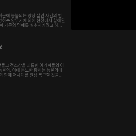
덕분에 능불의는 양상 살인 사건의 범
양하는 양무기에 의해 현장에서 살해된
씨 가문의 명예를 실추시키려고 하...
분
만들고 정소상을 괴롭힌 아가씨들의 아
능불의. 이에 분노한 황제는 능불의에
과 함께 어사대를 원상 복구할 것을...