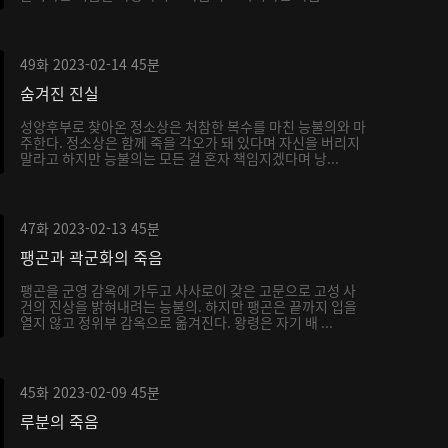
서...
49화
2023-02-14
45분
숨겨진 진실
성양후부로 찾아온 정소상은 처참한 복수를 마친 능불의와 마
주한다. 정소상은 함께 죽을 각오가 돼 있다며 자신을 버리지
말라고 하지만 능불의는 모든 걸 혼자 책임지겠다며 낭...
47화
2023-02-13
45분
팽곤과 곽군화의 죽음
팽곤을 군영 감옥에 가두고 사사로이 갖은 고문으로 고성 사
건의 진상을 밝혀내려는 능불의. 하지만 팽곤은 끝까지 입을
열지 않고 정위부 감옥으로 옮겨진다. 왕령은 자기 배 ...
45화
2023-02-09
45분
루분의 죽음