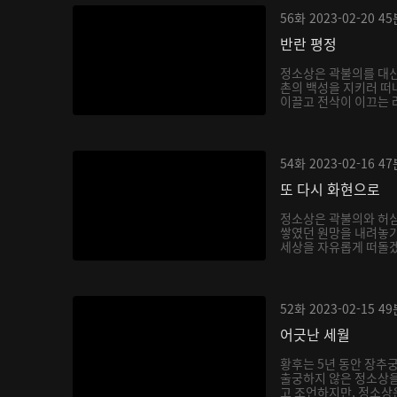
56화
2023-02-20
45
반란 평정
정소상은 곽불의를 대신
촌의 백성을 지키러 떠
이끌고 전삭이 이끄는 려
54화
2023-02-16
47
또 다시 화현으로
정소상은 곽불의와 허
쌓였던 원망을 내려놓기
세상을 자유롭게 떠돌겠
52화
2023-02-15
49
어긋난 세월
황후는 5년 동안 장추
출궁하지 않은 정소상
고 조언하지만, 정소상은