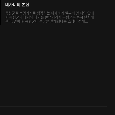
태자비의 본심
곡령군을 눈엣가시로 생각하는 태자비가 일부러 양 대인 앞에
서 곡령군과 태자의 과거를 들먹거리자 곡령군은 몹시 난처해
한다. 얼마 후 곡령군이 부군을 살해했다는 소식이 전해...