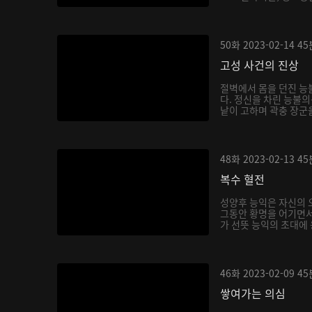
50화
2023-02-14
45
고성 사건의 진상
절벽에서 몸을 던진 능
다. 정신을 차린 능불의
낱이 고하며 곽충 장군을
48화
2023-02-13
45
복수 혈전
성양후 능익은 자신의 
그동안 황명을 어기면서
가 선뜻 능익의 초대에 
46화
2023-02-09
45
쌓여가는 의심