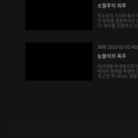
소월후의 최후
정소상의 기지와 용기 
인 양하를 생포하지만 
다. 태자를 모함하고 선
38화
2023-02-02
45
능불의의 폭주
어사대를 쑥대밭으로 
버지와 형제를 폭행한 
게 곤장 백 대라는 형벌