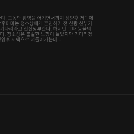
다. 그동안 황명을 어기면서까지 성양후 저택에
 황후마마는 정소상에게 혼인하기 전 신랑 신부가
를 기다리라고 신신당부한다. 하지만 그때 능불의
본다. 정소상은 불길한 느낌이 들었지만 기다리겠
성양후 저택으로 쳐들어가는데...