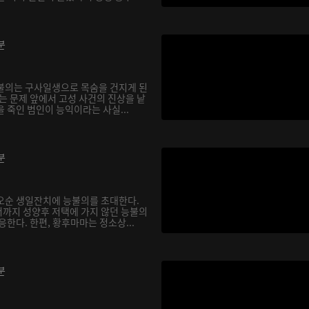
분
불의는 구사일생으로 목숨을 건지게 된
는 문제 앞에서 고성 사건의 진상을 낱
 죽인 범인이 능익이라는 사실...
분
오순 생일잔치에 능불의를 초대한다.
까지 성양후 저택에 가지 않던 능불의
응한다. 한편, 황후마마는 정소상...
분