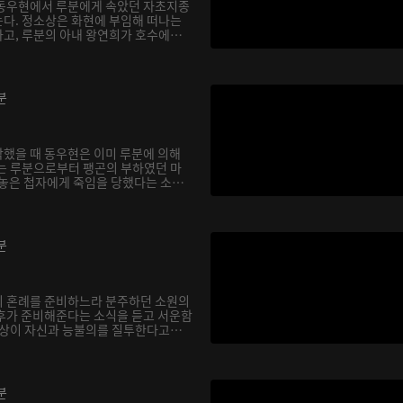
 동우현에서 루분에게 속았던 자초지종
다. 정소상은 화현에 부임해 떠나는
고, 루분의 아내 왕연희가 호수에
분
했을 때 동우현은 이미 루분에 의해
는 루분으로부터 팽곤의 부하였던 마
 놓은 첩자에게 죽임을 당했다는 소
분
의 혼례를 준비하느라 분주하던 소원의
후가 준비해준다는 소식을 듣고 서운함
소상이 자신과 능불의를 질투한다고
분