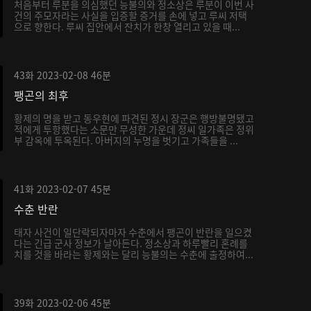
처음부터 루분을 의심했던 능불의와 정소상은 루분이 이번 사
건의 주모자라는 사실을 입증할 증거를 손에 넣고 루씨 저택
으로 향한다. 루씨 집안에서 잔치가 한창 열리고 있을 때...
43화
2023-02-08
46분
팽곤의 최후
황제의 명을 받고 동우현에 파견된 정시 장군은 행방불명됐고
적에게 투항했다는 소문만 무성한 가운데 정씨 일가족은 정위
부 감옥에 투옥된다. 아버지의 누명을 벗기고 가족들을 ...
41화
2023-02-07
45분
수춘 반란
태자 사건이 일단락되자마자 수춘에서 팽곤이 반란을 일으켰
다는 긴급 군사 정보가 날아든다. 정소상과 하루빨리 혼례를
치를 것을 바라는 황제와는 달리 능불의는 수춘에 출정하여...
39화
2023-02-06
45분