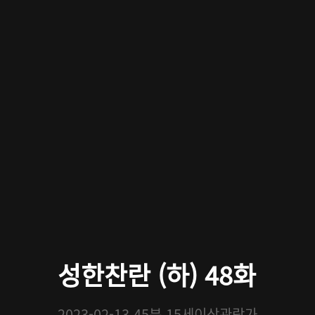
성한찬란 (하) 48화
2023-02-13
45분
15세이상관람가