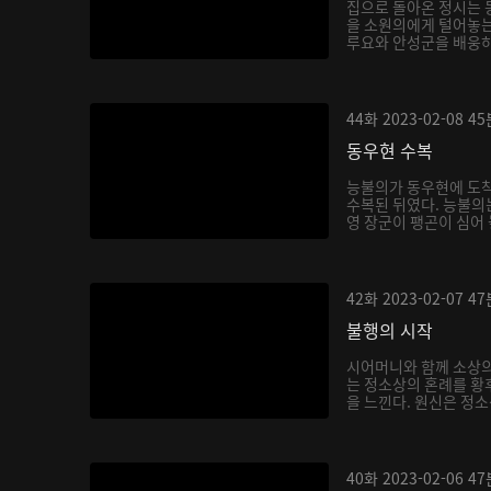
집으로 돌아온 정시는
을 소원의에게 털어놓는
루요와 안성군을 배웅하
몸...
44화
2023-02-08
45
동우현 수복
능불의가 동우현에 도착
수복된 뒤였다. 능불의
영 장군이 팽곤이 심어
식...
42화
2023-02-07
47
불행의 시작
시어머니와 함께 소상
는 정소상의 혼례를 황
을 느낀다. 원신은 정
하...
40화
2023-02-06
47