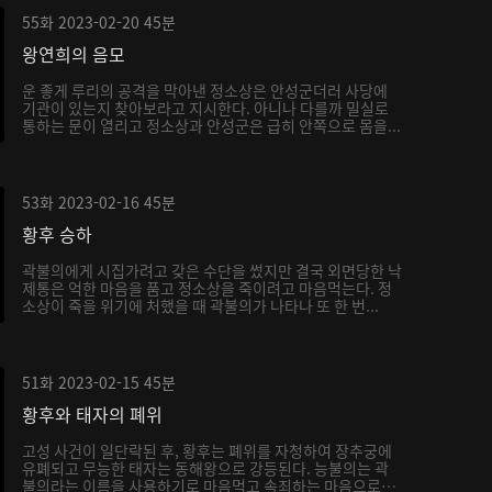
55화
2023-02-20
45분
왕연희의 음모
운 좋게 루리의 공격을 막아낸 정소상은 안성군더러 사당에
기관이 있는지 찾아보라고 지시한다. 아니나 다를까 밀실로
통하는 문이 열리고 정소상과 안성군은 급히 안쪽으로 몸을...
53화
2023-02-16
45분
황후 승하
곽불의에게 시집가려고 갖은 수단을 썼지만 결국 외면당한 낙
제통은 억한 마음을 품고 정소상을 죽이려고 마음먹는다. 정
소상이 죽을 위기에 처했을 때 곽불의가 나타나 또 한 번...
51화
2023-02-15
45분
황후와 태자의 폐위
고성 사건이 일단락된 후, 황후는 폐위를 자청하여 장추궁에
유폐되고 무능한 태자는 동해왕으로 강등된다. 능불의는 곽
불의라는 이름을 사용하기로 마음먹고 속죄하는 마음으로