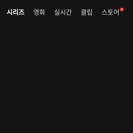
시리즈
영화
실시간
클립
스토어
N