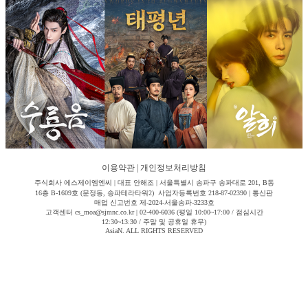
이용약관
|
개인정보처리방침
주식회사 에스제이엠엔씨 | 대표 안해조 | 서울특별시 송파구 송파대로 201, B동
16층 B-1609호 (문정동, 송파테라타워2) 사업자등록번호 218-87-02390 | 통신판
매업 신고번호 제-2024-서울송파-3233호
고객센터 cs_moa@sjmnc.co.kr | 02-400-6036 (평일 10:00~17:00 / 점심시간
12:30~13:30 / 주말 및 공휴일 휴무)
AsiaN. ALL RIGHTS RESERVED