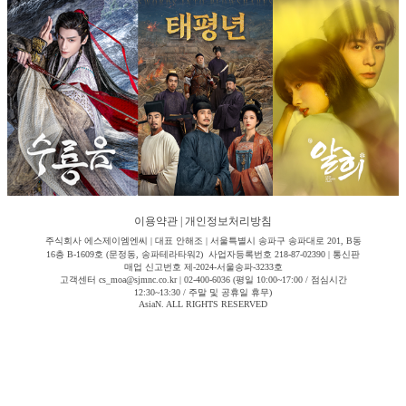
이용약관
|
개인정보처리방침
주식회사 에스제이엠엔씨 | 대표 안해조 | 서울특별시 송파구 송파대로 201, B동
16층 B-1609호 (문정동, 송파테라타워2) 사업자등록번호 218-87-02390 | 통신판
매업 신고번호 제-2024-서울송파-3233호
고객센터 cs_moa@sjmnc.co.kr | 02-400-6036 (평일 10:00~17:00 / 점심시간
12:30~13:30 / 주말 및 공휴일 휴무)
AsiaN. ALL RIGHTS RESERVED