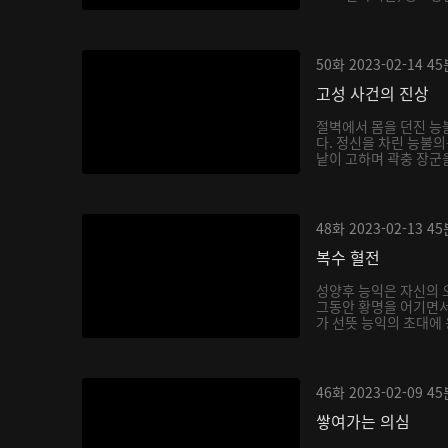
50화
2023-02-14
45
고성 사건의 진상
절벽에서 몸을 던진 능
다. 정신을 차린 능불의
낱이 고하며 곽충 장군을
48화
2023-02-13
45
복수 혈전
성양후 능익은 자신의 
그동안 황명을 어기면서
가 선뜻 능익의 초대에 
46화
2023-02-09
45
쌓여가는 의심