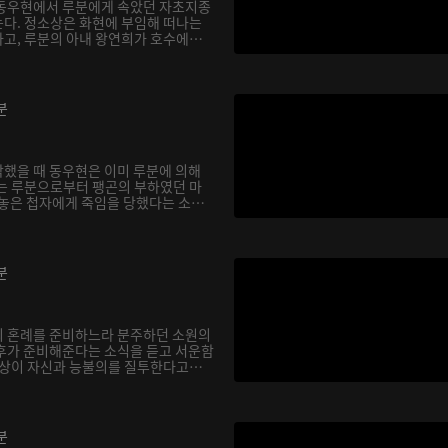
 동우현에서 루분에게 속았던 자초지종
다. 정소상은 화현에 부임해 떠나는
고, 루분의 아내 왕연희가 호수에
분
했을 때 동우현은 이미 루분에 의해
는 루분으로부터 팽곤의 부하였던 마
 놓은 첩자에게 죽임을 당했다는 소
분
의 혼례를 준비하느라 분주하던 소원의
후가 준비해준다는 소식을 듣고 서운함
소상이 자신과 능불의를 질투한다고
분