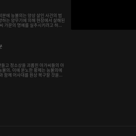
덕분에 능불의는 양상 살인 사건의 범
양하는 양무기에 의해 현장에서 살해된
씨 가문의 명예를 실추시키려고 하...
분
만들고 정소상을 괴롭힌 아가씨들의 아
능불의. 이에 분노한 황제는 능불의에
과 함께 어사대를 원상 복구할 것을...