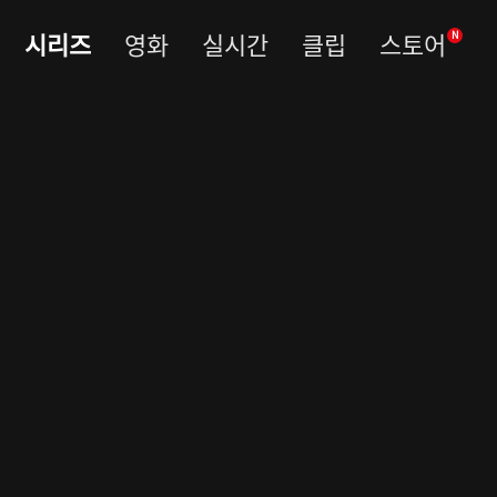
시리즈
영화
실시간
클립
스토어
N