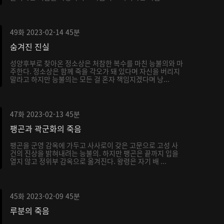
서...
49화
2023-02-14
45분
숨겨진 진실
성양후부로 찾아온 정소상은 처참한 복수를 마친 능불의와 마
주한다. 정소상은 함께 죽을 각오가 돼 있다며 자신을 버리지
말라고 하지만 능불의는 모든 걸 혼자 책임지겠다며 낭...
47화
2023-02-13
45분
팽곤과 곽군화의 죽음
팽곤을 군영 감옥에 가두고 사사로이 갖은 고문으로 고성 사
건의 진상을 밝혀내려는 능불의. 하지만 팽곤은 끝까지 입을
열지 않고 정위부 감옥으로 옮겨진다. 왕령은 자기 배 ...
45화
2023-02-09
45분
루분의 죽음