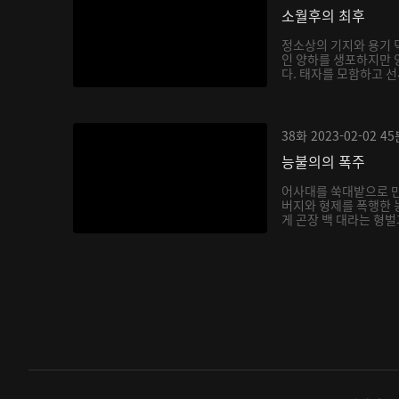
소월후의 최후
정소상의 기지와 용기 
인 양하를 생포하지만 
다. 태자를 모함하고 선
38화
2023-02-02
45
능불의의 폭주
어사대를 쑥대밭으로 
버지와 형제를 폭행한 
게 곤장 백 대라는 형벌