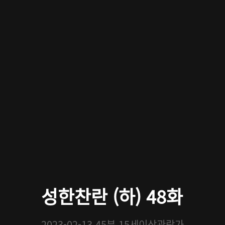
성한찬란 (하) 48화
2023-02-13
45분
15세이상관람가