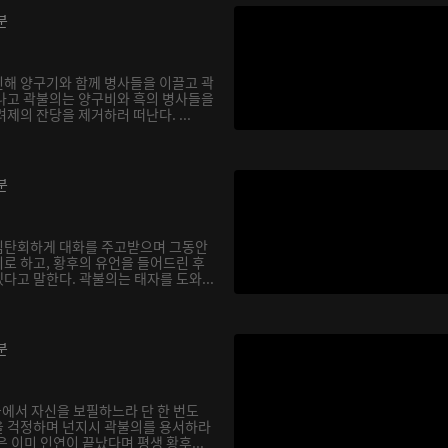
분
해 양구기와 함께 병사들을 이끌고 곽
나고 곽불의는 양구비와 흑의 병사들을
제의 잔당을 제거하러 떠난다. ...
분
심탄회하게 대화를 주고받으며 그동안
로 하고, 황후의 유언을 들어드린 후
다고 말한다. 곽불의는 태자를 도와...
분
궁에서 자신을 보필하느라 단 한 번도
을 걱정하며 넌지시 곽불의를 용서하라
 이미 인연이 끝났다며 평생 황후...