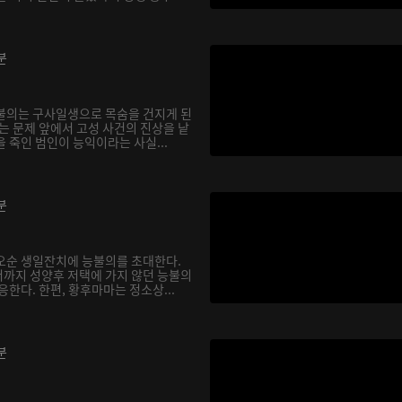
분
불의는 구사일생으로 목숨을 건지게 된
는 문제 앞에서 고성 사건의 진상을 낱
 죽인 범인이 능익이라는 사실...
분
오순 생일잔치에 능불의를 초대한다.
까지 성양후 저택에 가지 않던 능불의
응한다. 한편, 황후마마는 정소상...
분