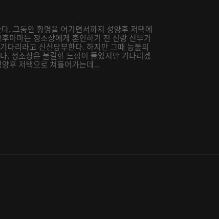
다. 그동안 황명을 어기면서까지 성양후 저택에
 황후마마는 정소상에게 혼인하기 전 신랑 신부가
를 기다리라고 신신당부한다. 하지만 그때 능불의
본다. 정소상은 불길한 느낌이 들었지만 기다리겠
성양후 저택으로 쳐들어가는데...