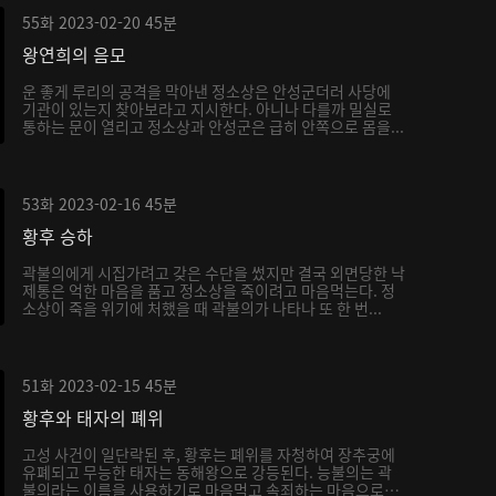
55화
2023-02-20
45분
왕연희의 음모
운 좋게 루리의 공격을 막아낸 정소상은 안성군더러 사당에
기관이 있는지 찾아보라고 지시한다. 아니나 다를까 밀실로
통하는 문이 열리고 정소상과 안성군은 급히 안쪽으로 몸을...
53화
2023-02-16
45분
황후 승하
곽불의에게 시집가려고 갖은 수단을 썼지만 결국 외면당한 낙
제통은 억한 마음을 품고 정소상을 죽이려고 마음먹는다. 정
소상이 죽을 위기에 처했을 때 곽불의가 나타나 또 한 번...
51화
2023-02-15
45분
황후와 태자의 폐위
고성 사건이 일단락된 후, 황후는 폐위를 자청하여 장추궁에
유폐되고 무능한 태자는 동해왕으로 강등된다. 능불의는 곽
불의라는 이름을 사용하기로 마음먹고 속죄하는 마음으로