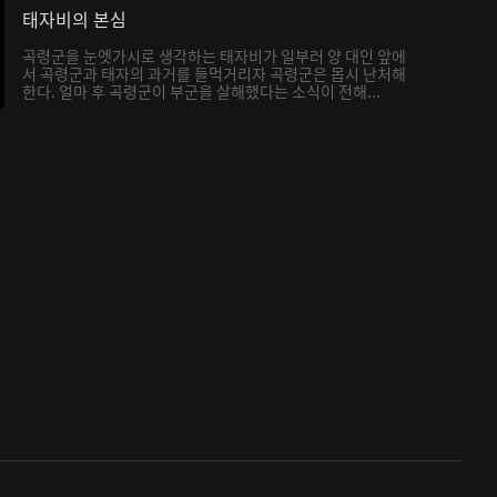
태자비의 본심
곡령군을 눈엣가시로 생각하는 태자비가 일부러 양 대인 앞에
서 곡령군과 태자의 과거를 들먹거리자 곡령군은 몹시 난처해
한다. 얼마 후 곡령군이 부군을 살해했다는 소식이 전해...