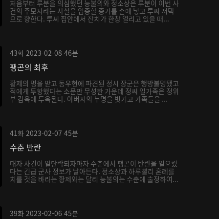
처음부터 루분을 의심했던 능불의와 정소상은 루분이 이번 사
건의 주모자라는 사실을 입증할 증거를 손에 넣고 루씨 저택
으로 향한다. 루씨 집안에서 잔치가 한창 열리고 있을 때...
43화
2023-02-08
46분
팽곤의 최후
황제의 명을 받고 동우현에 파견된 정시 장군은 행방불명됐고
적에게 투항했다는 소문만 무성한 가운데 정씨 일가족은 정위
부 감옥에 투옥된다. 아버지의 누명을 벗기고 가족들을 ...
41화
2023-02-07
45분
수춘 반란
태자 사건이 일단락되자마자 수춘에서 팽곤이 반란을 일으켰
다는 긴급 군사 정보가 날아든다. 정소상과 하루빨리 혼례를
치를 것을 바라는 황제와는 달리 능불의는 수춘에 출정하여...
39화
2023-02-06
45분