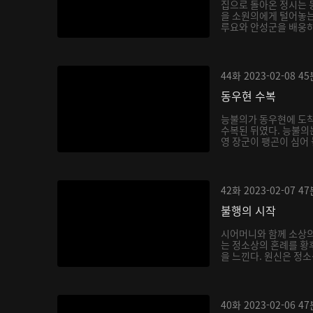
집으로 돌아온 정시는
을 소원의에게 털어놓는
루요와 안성군을 배웅하
몸...
44화
2023-02-08
45
동우현 수복
능불의가 동우현에 도착
수복된 뒤였다. 능불의
영 장군이 팽곤이 심어
식...
42화
2023-02-07
47
불행의 시작
시어머니와 함께 소상
는 정소상의 혼례를 황
을 느낀다. 원신은 정
하...
40화
2023-02-06
47