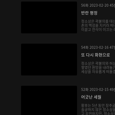
56화
2023-02-20
45
반란 평정
정소상은 곽불의를 대신
촌의 백성을 지키러 떠
이끌고 전삭이 이끄는 려
54화
2023-02-16
47
또 다시 화현으로
정소상은 곽불의와 허
쌓였던 원망을 내려놓기
세상을 자유롭게 떠돌겠
52화
2023-02-15
49
어긋난 세월
황후는 5년 동안 장추
출궁하지 않은 정소상
고 조언하지만, 정소상은