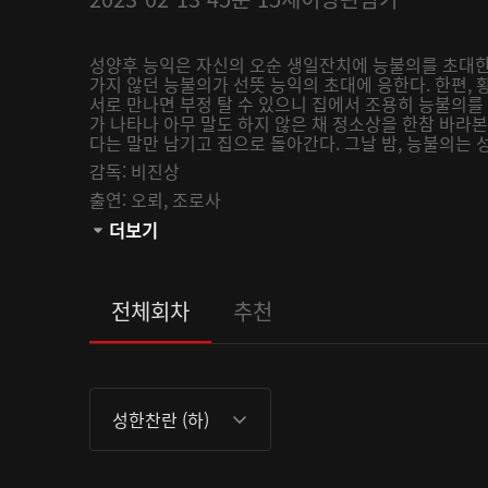
성양후 능익은 자신의 오순 생일잔치에 능불의를 초대한
가지 않던 능불의가 선뜻 능익의 초대에 응한다. 한편,
서로 만나면 부정 탈 수 있으니 집에서 조용히 능불의
가 나타나 아무 말도 하지 않은 채 정소상을 한참 바라
다는 말만 남기고 집으로 돌아간다. 그날 밤, 능불의는 
감독:
비진상
출연:
오뢰,
조로사
관람등급:
더보기
전체회차
추천
성한찬란 (하)