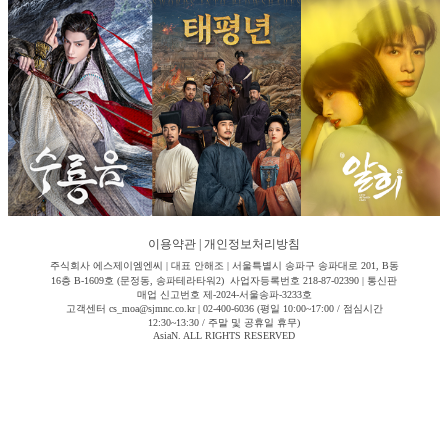
이용약관
|
개인정보처리방침
주식회사 에스제이엠엔씨 | 대표 안해조 | 서울특별시 송파구 송파대로 201, B동
16층 B-1609호 (문정동, 송파테라타워2) 사업자등록번호 218-87-02390 | 통신판
매업 신고번호 제-2024-서울송파-3233호
고객센터 cs_moa@sjmnc.co.kr | 02-400-6036 (평일 10:00~17:00 / 점심시간
12:30~13:30 / 주말 및 공휴일 휴무)
AsiaN. ALL RIGHTS RESERVED