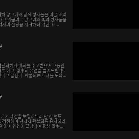
해 양구기와 함께 병사들을 이끌고 곽
나고 곽불의는 양구비와 흑의 병사들을
제의 잔당을 제거하러 떠난다. ...
분
심탄회하게 대화를 주고받으며 그동안
로 하고, 황후의 유언을 들어드린 후
다고 말한다. 곽불의는 태자를 도와...
분
궁에서 자신을 보필하느라 단 한 번도
을 걱정하며 넌지시 곽불의를 용서하라
 이미 인연이 끝났다며 평생 황후...