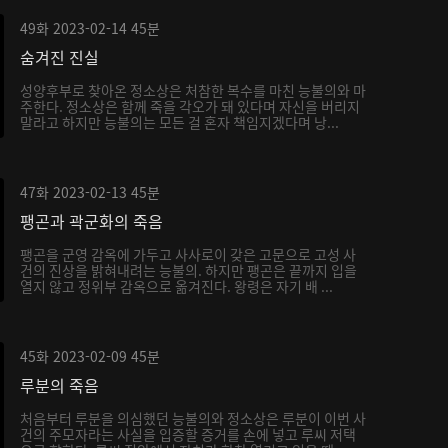
49화
2023-02-14
45분
숨겨진 진실
성양후부로 찾아온 정소상은 처참한 복수를 마친 능불의와 마
주한다. 정소상은 함께 죽을 각오가 돼 있다며 자신을 버리지
말라고 하지만 능불의는 모든 걸 혼자 책임지겠다며 낭...
47화
2023-02-13
45분
팽곤과 곽군화의 죽음
팽곤을 군영 감옥에 가두고 사사로이 갖은 고문으로 고성 사
건의 진상을 밝혀내려는 능불의. 하지만 팽곤은 끝까지 입을
열지 않고 정위부 감옥으로 옮겨진다. 왕령은 자기 배 ...
45화
2023-02-09
45분
루분의 죽음
처음부터 루분을 의심했던 능불의와 정소상은 루분이 이번 사
건의 주모자라는 사실을 입증할 증거를 손에 넣고 루씨 저택