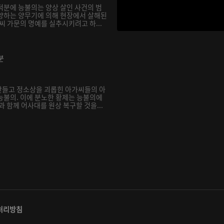
덕분에 능불의는 양상 살인 사건의 범
양하는 양무기에 의해 현장에서 살해된
씨 가문의 명예를 실추시키려고 하...
분
만들고 정소상을 괴롭힌 아가씨들의 아
능불의. 이에 분노한 황제는 능불의에
과 함께 어사대를 원상 복구할 것을...
처리방침