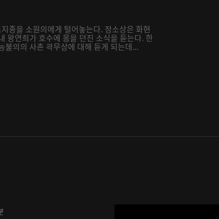
초지종을 소원의에게 털어놓는다. 정소상은 화현
내 왕연희가 호수에 몸을 던진 소식을 듣는다. 한
불의의 사촌 곽무상에 대해 듣게 되는데...
분