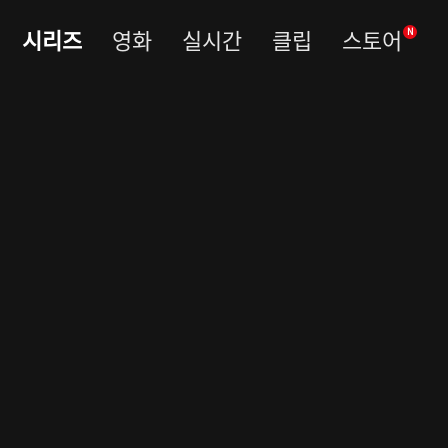
시리즈
영화
실시간
클립
스토어
N