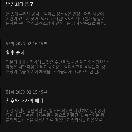
왕연희의 음모
운 좋게 루리의 공격을 막아낸 정소상은 안성군더러 사당에
기관이 있는지 찾아보라고 지시한다. 아니나 다를까 밀실로
통하는 문이 열리고 정소상과 안성군은 급히 안쪽으로 몸을...
53화
2023-02-16
45분
황후 승하
곽불의에게 시집가려고 갖은 수단을 썼지만 결국 외면당한 낙
제통은 억한 마음을 품고 정소상을 죽이려고 마음먹는다. 정
소상이 죽을 위기에 처했을 때 곽불의가 나타나 또 한 번...
51화
2023-02-15
45분
황후와 태자의 폐위
고성 사건이 일단락된 후, 황후는 폐위를 자청하여 장추궁에
유폐되고 무능한 태자는 동해왕으로 강등된다. 능불의는 곽
불의라는 이름을 사용하기로 마음먹고 속죄하는 마음으로
서...