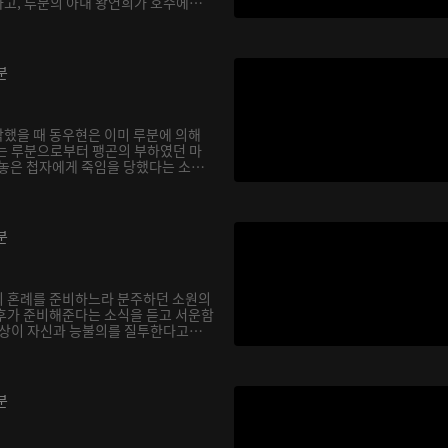
고, 루분의 아내 왕연희가 호수에
분
했을 때 동우현은 이미 루분에 의해
는 루분으로부터 팽곤의 부하였던 마
 놓은 첩자에게 죽임을 당했다는 소
분
의 혼례를 준비하느라 분주하던 소원의
후가 준비해준다는 소식을 듣고 서운함
소상이 자신과 능불의를 질투한다고
분