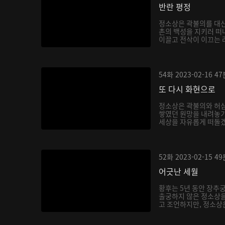
반란 평정
정소상은 곽불의를 대신
촌의 백성을 지키러 떠
이끌고 전삭이 이끄는 려
54화
2023-02-16
47
또 다시 화현으로
정소상은 곽불의와 허
쌓였던 원망을 내려놓기
세상을 자유롭게 떠돌겠
52화
2023-02-15
49
어긋난 세월
황후는 5년 동안 장추
출궁하지 않은 정소상
고 조언하지만, 정소상은