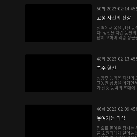
50화
2023-02-14
45
고성 사건의 진상
절벽에서 몸을 던진 능
다. 정신을 차린 능불의
낱이 고하며 곽충 장군을
48화
2023-02-13
45
복수 혈전
성양후 능익은 자신의 
그동안 황명을 어기면서
가 선뜻 능익의 초대에 
46화
2023-02-09
45
쌓여가는 의심
집으로 돌아온 정시는
을 소원의에게 털어놓는