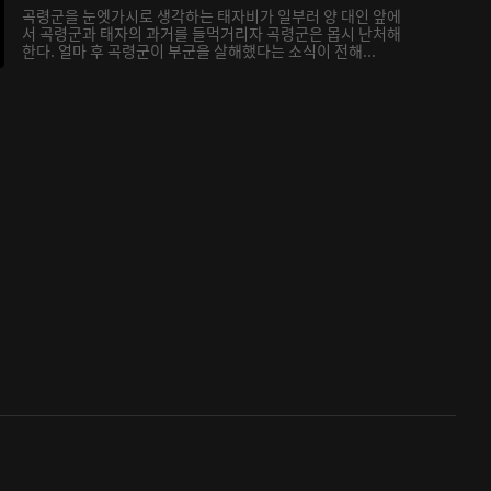
곡령군을 눈엣가시로 생각하는 태자비가 일부러 양 대인 앞에
서 곡령군과 태자의 과거를 들먹거리자 곡령군은 몹시 난처해
한다. 얼마 후 곡령군이 부군을 살해했다는 소식이 전해...