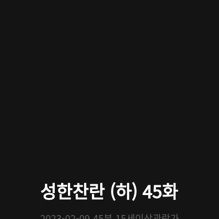
성한찬란 (하) 45화
2023-02-09
45분
15세이상관람가