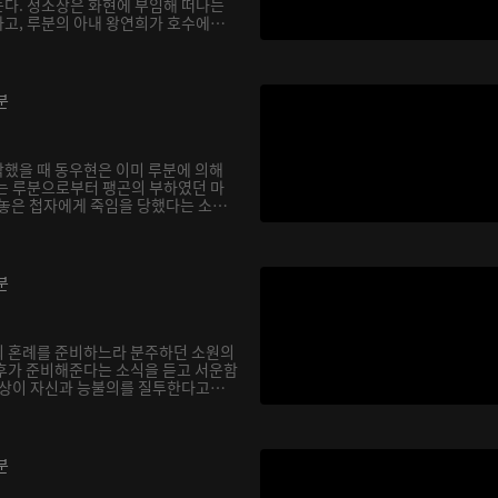
다. 정소상은 화현에 부임해 떠나는
고, 루분의 아내 왕연희가 호수에
분
했을 때 동우현은 이미 루분에 의해
는 루분으로부터 팽곤의 부하였던 마
 놓은 첩자에게 죽임을 당했다는 소
분
의 혼례를 준비하느라 분주하던 소원의
후가 준비해준다는 소식을 듣고 서운함
소상이 자신과 능불의를 질투한다고
분