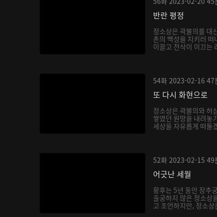
56화
2023-02-20
45
반란 평정
정소상은 곽불의를 대신
촌의 백성을 지키러 떠
이끌고 전삭이 이끄는 려
54화
2023-02-16
47
또 다시 화현으로
정소상은 곽불의와 허
쌓였던 원망을 내려놓기
세상을 자유롭게 떠돌겠
52화
2023-02-15
49
어긋난 세월
황후는 5년 동안 장추
출궁하지 않은 정소상
고 조언하지만, 정소상은