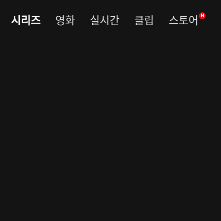
시리즈
영화
실시간
클립
스토어
N