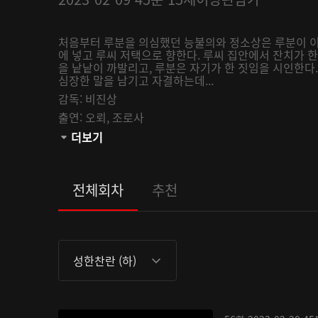
처음부터 루분을 의심했던 능불의와 정소상은 루분이 이
에 넣고 루씨 저택으로 향한다. 루씨 집안에서 잔치가 한
을 낱낱이 까발리고, 루분은 자기가 한 짓임을 시인한다
심장한 말을 남기고 자결하는데...
감독:
비진상
출연:
오뢰,
조로사
관람등급:
더보기
전체회차
추천
성한찬란 (하)