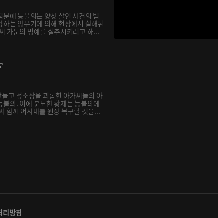
덕분에 능불의는 양상 살인 사건의 범
양하는 양무기에 의해 현장에서 살해된
씨 가문의 명예를 실추시키려고 하...
분
만들고 정소상을 괴롭힌 아가씨들의 아
능불의. 이에 분노한 황제는 능불의에
과 함께 어사대를 원상 복구할 것을...
처리방침