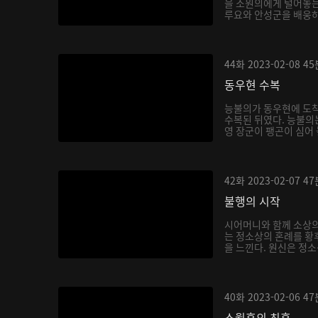
을 소원의에게 털어놓는
루요와 안성군을 배웅하
몸...
44화
2023-02-08
45
동우현 수복
능불의가 동우현에 도착
수복된 뒤였다. 능불의
영 장군이 팽곤이 심어
식...
42화
2023-02-07
47
불행의 시작
시어머니와 함께 소상
는 정소상의 혼례를 황
을 느낀다. 원신은 정
하...
40화
2023-02-06
47
소월후의 최후