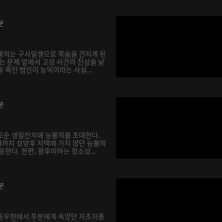
분
불의는 구사일생으로 목숨을 건지게 된
는 문제 앞에서 고성 사건의 진상을 낱
 죽인 범인이 능익이라는 사실...
분
오순 생일잔치에 능불의를 초대한다.
까지 성양후 저택에 가지 않던 능불의
응한다. 한편, 황후마마는 정소상...
분
 동우현에서 루분에게 속았던 자초지종