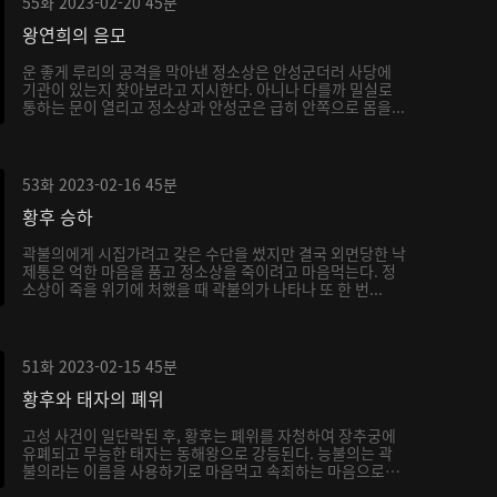
55화
2023-02-20
45분
왕연희의 음모
운 좋게 루리의 공격을 막아낸 정소상은 안성군더러 사당에
기관이 있는지 찾아보라고 지시한다. 아니나 다를까 밀실로
통하는 문이 열리고 정소상과 안성군은 급히 안쪽으로 몸을...
53화
2023-02-16
45분
황후 승하
곽불의에게 시집가려고 갖은 수단을 썼지만 결국 외면당한 낙
제통은 억한 마음을 품고 정소상을 죽이려고 마음먹는다. 정
소상이 죽을 위기에 처했을 때 곽불의가 나타나 또 한 번...
51화
2023-02-15
45분
황후와 태자의 폐위
고성 사건이 일단락된 후, 황후는 폐위를 자청하여 장추궁에
유폐되고 무능한 태자는 동해왕으로 강등된다. 능불의는 곽
불의라는 이름을 사용하기로 마음먹고 속죄하는 마음으로
서...