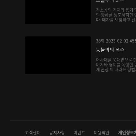
정소상의 기지와 용기 
인 양하를 생포하지만 
다. 태자를 모함하고 선
38화
2023-02-02
45
능불의의 폭주
어사대를 쑥대밭으로 
버지와 형제를 폭행한 
게 곤장 백 대라는 형벌
고객센터
공지사항
이벤트
이용약관
개인정보