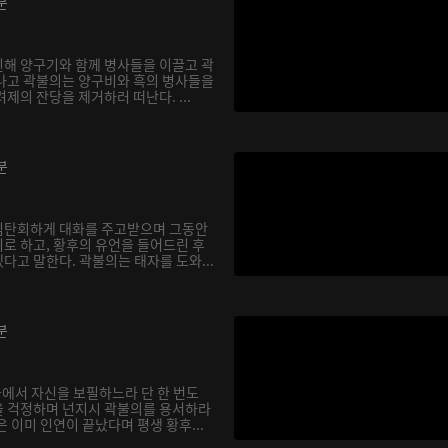
분
해 양구기와 함께 병사들을 이끌고 곽
나고 곽불의는 양구비와 흑의 병사들을
제의 잔당을 제거하러 떠난다. ...
분
심탄회하게 대화를 주고받으며 그동안
로 하고, 황후의 유언을 들어드린 후
다고 말한다. 곽불의는 태자를 도와...
분
궁에서 자신을 보필하느라 단 한 번도
을 걱정하며 넌지시 곽불의를 용서하라
 이미 인연이 끝났다며 평생 황후...