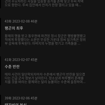
건의 주모자라는 사실을 입증할 증거를 손에 넣고 루씨 저택
으로 향한다. 루씨 집안에서 잔치가 한창 열리고 있을 때...
43화
2023-02-08
46분
팽곤의 최후
황제의 명을 받고 동우현에 파견된 정시 장군은 행방불명됐고
적에게 투항했다는 소문만 무성한 가운데 정씨 일가족은 정위
부 감옥에 투옥된다. 아버지의 누명을 벗기고 가족들을 ...
41화
2023-02-07
45분
수춘 반란
태자 사건이 일단락되자마자 수춘에서 팽곤이 반란을 일으켰
다는 긴급 군사 정보가 날아든다. 정소상과 하루빨리 혼례를
치를 것을 바라는 황제와는 달리 능불의는 수춘에 출정하여...
39화
2023-02-06
45분
태자비의 본심