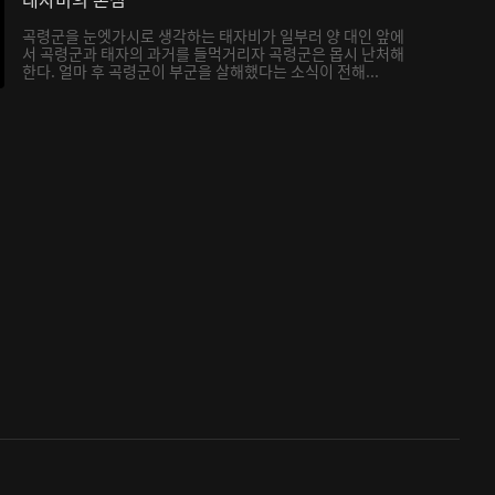
곡령군을 눈엣가시로 생각하는 태자비가 일부러 양 대인 앞에
서 곡령군과 태자의 과거를 들먹거리자 곡령군은 몹시 난처해
한다. 얼마 후 곡령군이 부군을 살해했다는 소식이 전해...