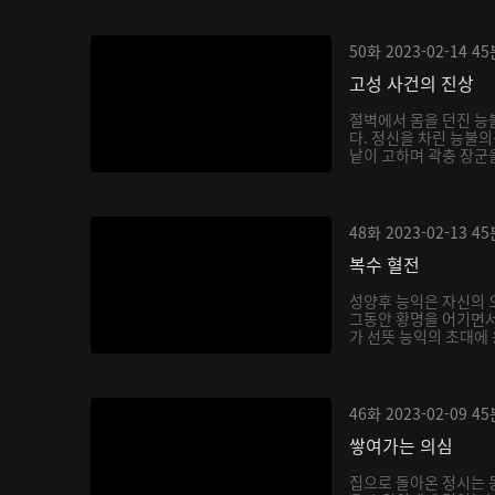
50화
2023-02-14
45
고성 사건의 진상
절벽에서 몸을 던진 능
다. 정신을 차린 능불의
낱이 고하며 곽충 장군을
48화
2023-02-13
45
복수 혈전
성양후 능익은 자신의 
그동안 황명을 어기면서
가 선뜻 능익의 초대에 
46화
2023-02-09
45
쌓여가는 의심
집으로 돌아온 정시는