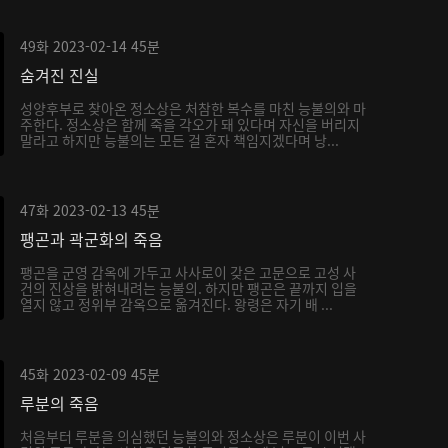
49화
2023-02-14
45분
숨겨진 진실
성양후부로 찾아온 정소상은 처참한 복수를 마친 능불의와 마
주한다. 정소상은 함께 죽을 각오가 돼 있다며 자신을 버리지
말라고 하지만 능불의는 모든 걸 혼자 책임지겠다며 낭...
47화
2023-02-13
45분
팽곤과 곽군화의 죽음
팽곤을 군영 감옥에 가두고 사사로이 갖은 고문으로 고성 사
건의 진상을 밝혀내려는 능불의. 하지만 팽곤은 끝까지 입을
열지 않고 정위부 감옥으로 옮겨진다. 왕령은 자기 배 ...
45화
2023-02-09
45분
루분의 죽음
처음부터 루분을 의심했던 능불의와 정소상은 루분이 이번 사