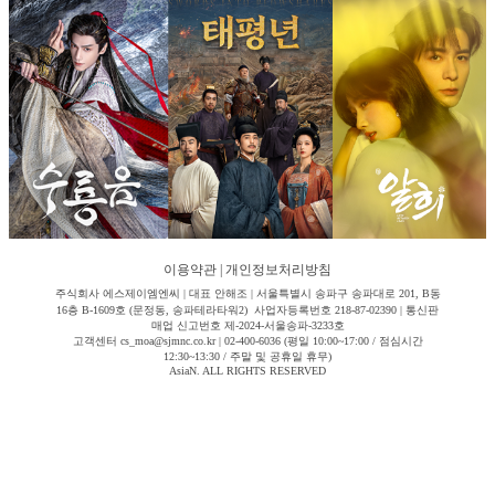
이용약관
|
개인정보처리방침
주식회사 에스제이엠엔씨 | 대표 안해조 | 서울특별시 송파구 송파대로 201, B동
16층 B-1609호 (문정동, 송파테라타워2) 사업자등록번호 218-87-02390 | 통신판
매업 신고번호 제-2024-서울송파-3233호
고객센터 cs_moa@sjmnc.co.kr | 02-400-6036 (평일 10:00~17:00 / 점심시간
12:30~13:30 / 주말 및 공휴일 휴무)
AsiaN. ALL RIGHTS RESERVED