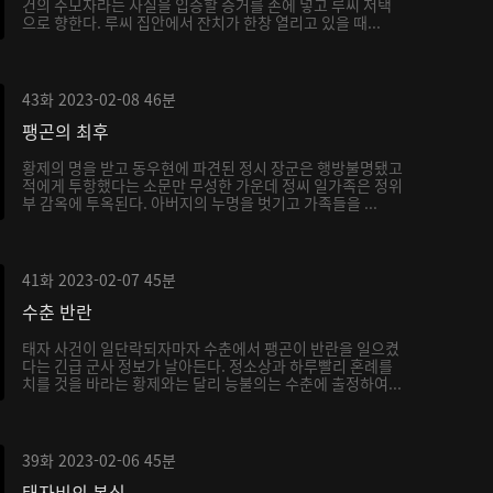
건의 주모자라는 사실을 입증할 증거를 손에 넣고 루씨 저택
으로 향한다. 루씨 집안에서 잔치가 한창 열리고 있을 때...
43화
2023-02-08
46분
팽곤의 최후
황제의 명을 받고 동우현에 파견된 정시 장군은 행방불명됐고
적에게 투항했다는 소문만 무성한 가운데 정씨 일가족은 정위
부 감옥에 투옥된다. 아버지의 누명을 벗기고 가족들을 ...
41화
2023-02-07
45분
수춘 반란
태자 사건이 일단락되자마자 수춘에서 팽곤이 반란을 일으켰
다는 긴급 군사 정보가 날아든다. 정소상과 하루빨리 혼례를
치를 것을 바라는 황제와는 달리 능불의는 수춘에 출정하여...
39화
2023-02-06
45분
태자비의 본심