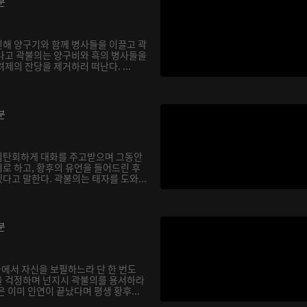
분
해 양구기와 함께 병사들을 이끌고 곽
나고 곽불의는 양구비와 흑의 병사들을
제의 잔당을 제거하러 떠난다. ...
분
심탄회하게 대화를 주고받으며 그동안
로 하고, 황후의 유언을 들어드린 후
다고 말한다. 곽불의는 태자를 도와...
분
궁에서 자신을 보필하느라 단 한 번도
을 걱정하며 넌지시 곽불의를 용서하라
 이미 인연이 끝났다며 평생 황후...