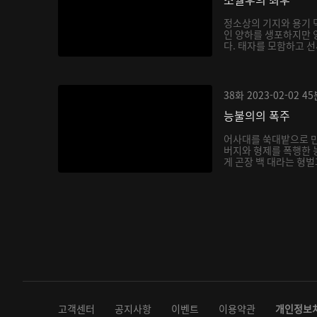
정소상의 기지와 용기 
인 양하를 생포하지만 
다. 태자를 모함하고 선
38화
2023-02-02
45
능불의의 폭주
어사대를 쑥대밭으로 
버지와 형제를 폭행한 
게 곤장 백 대라는 형벌
고객센터
공지사항
이벤트
이용약관
개인정보