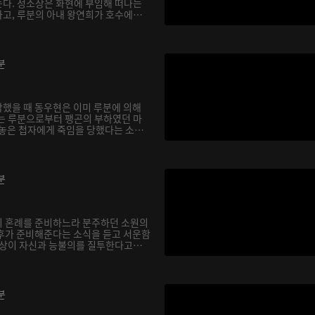
다. 정소상은 화현에 부임해 떠나는
고, 루분의 아내 왕연희가 호수에
분
했을 때 동우현은 이미 루분에 의해
는 루분으로부터 팽곤의 부하였던 마
 놓은 첩자에게 죽임을 당했다는 소
분
의 혼례를 준비하느라 분주하던 소원의
후가 준비해준다는 소식을 듣고 서운함
소상이 자신과 능불의를 질투한다고
분