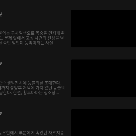
분
불의는 구사일생으로 목숨을 건지게 된
는 문제 앞에서 고성 사건의 진상을 낱
 죽인 범인이 능익이라는 사실...
분
오순 생일잔치에 능불의를 초대한다.
까지 성양후 저택에 가지 않던 능불의
응한다. 한편, 황후마마는 정소상...
분
 동우현에서 루분에게 속았던 자초지종