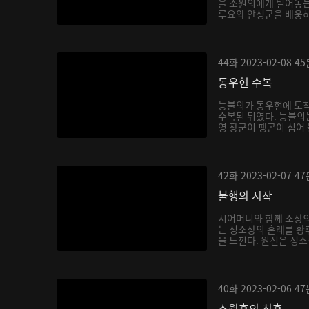
을 소원의에게 털어놓는
루요와 안성군을 배웅하
몸...
44화
2023-02-08
45
동우현 수복
능불의가 동우현에 도착
수복된 뒤였다. 능불의
영 장군이 팽곤이 심어
식...
42화
2023-02-07
47
불행의 시작
시어머니와 함께 소상
는 정소상의 혼례를 황
을 느낀다. 원신은 정
하...
40화
2023-02-06
47
소월후의 최후