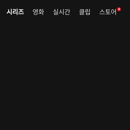
시리즈
영화
실시간
클립
스토어
N