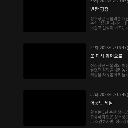
56화
2023-02-20
45
반란 평정
정소상은 곽불의를 대신
촌의 백성을 지키러 떠
이끌고 전삭이 이끄는 려
54화
2023-02-16
47
또 다시 화현으로
정소상은 곽불의와 허
쌓였던 원망을 내려놓기
세상을 자유롭게 떠돌겠
52화
2023-02-15
49
어긋난 세월
황후는 5년 동안 장추
출궁하지 않은 정소상
고 조언하지만, 정소상은