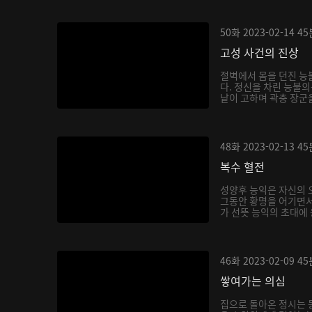
50화
2023-02-14
45
고성 사건의 진상
절벽에서 몸을 던진 능
다. 정신을 차린 능불의
낱이 고하며 곽충 장군을
48화
2023-02-13
45
복수 혈전
성양후 능익은 자신의 
그동안 황명을 어기면서
가 선뜻 능익의 초대에 
46화
2023-02-09
45
쌓여가는 의심
집으로 돌아온 정시는