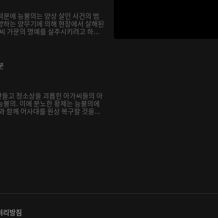
덕분에 능불의는 양상 살인 사건의 범
양하는 양무기에 의해 현장에서 살해된
씨 가문의 명예를 실추시키려고 하...
분
만들고 정소상을 괴롭힌 아가씨들의 아
능불의. 이에 분노한 황제는 능불의에
과 함께 어사대를 원상 복구할 것을...
처리방침