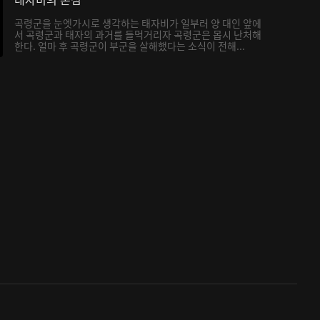
곡령군을 눈엣가시로 생각하는 태자비가 일부러 양 대인 앞에
서 곡령군과 태자의 과거를 들먹거리자 곡령군은 몹시 난처해
한다. 얼마 후 곡령군이 부군을 살해했다는 소식이 전해...