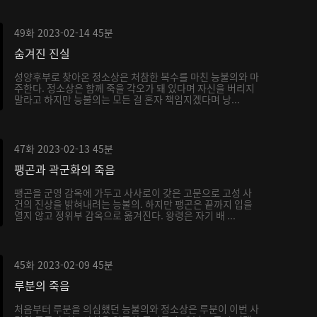
49화
2023-02-14
45분
숨겨진 진실
성양후부로 찾아온 정소상은 처참한 복수를 마친 능불의와 마
주한다. 정소상은 함께 죽을 각오가 돼 있다며 자신을 버리지
말라고 하지만 능불의는 모든 걸 혼자 책임지겠다며 낭...
47화
2023-02-13
45분
팽곤과 곽군화의 죽음
팽곤을 군영 감옥에 가두고 사사로이 갖은 고문으로 고성 사
건의 진상을 밝혀내려는 능불의. 하지만 팽곤은 끝까지 입을
열지 않고 정위부 감옥으로 옮겨진다. 왕령은 자기 배 ...
45화
2023-02-09
45분
루분의 죽음
처음부터 루분을 의심했던 능불의와 정소상은 루분이 이번 사