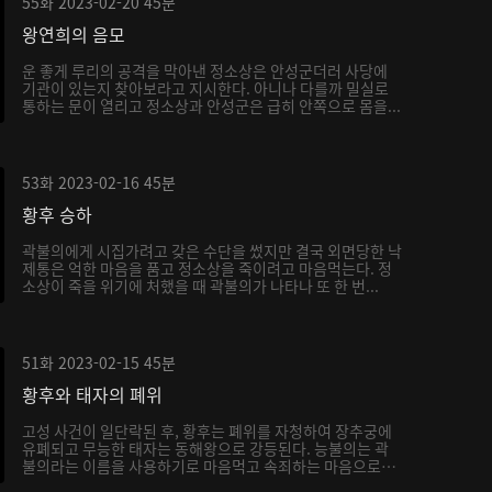
55화
2023-02-20
45분
왕연희의 음모
운 좋게 루리의 공격을 막아낸 정소상은 안성군더러 사당에
기관이 있는지 찾아보라고 지시한다. 아니나 다를까 밀실로
통하는 문이 열리고 정소상과 안성군은 급히 안쪽으로 몸을...
53화
2023-02-16
45분
황후 승하
곽불의에게 시집가려고 갖은 수단을 썼지만 결국 외면당한 낙
제통은 억한 마음을 품고 정소상을 죽이려고 마음먹는다. 정
소상이 죽을 위기에 처했을 때 곽불의가 나타나 또 한 번...
51화
2023-02-15
45분
황후와 태자의 폐위
고성 사건이 일단락된 후, 황후는 폐위를 자청하여 장추궁에
유폐되고 무능한 태자는 동해왕으로 강등된다. 능불의는 곽
불의라는 이름을 사용하기로 마음먹고 속죄하는 마음으로
서...