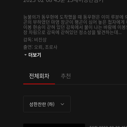
능불의가 동우현에 도착했을 때 동우현은 이미 루분에 
곤의 부하였던 마영 장군이 팽곤이 심어 놓은 첩자에게
이봉 현승이 갇혀 있던 감옥에서 불이 나는 바람에 이봉
장 차림으로 감옥에 갇혀있던 정소상을 발견하는데...
감독:
비진상
출연:
오뢰,
조로사
관람등급:
더보기
전체회차
추천
성한찬란 (하)