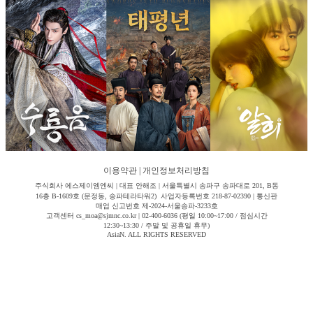
이용약관
|
개인정보처리방침
주식회사 에스제이엠엔씨 | 대표 안해조 | 서울특별시 송파구 송파대로 201, B동
16층 B-1609호 (문정동, 송파테라타워2) 사업자등록번호 218-87-02390 | 통신판
매업 신고번호 제-2024-서울송파-3233호
고객센터 cs_moa@sjmnc.co.kr | 02-400-6036 (평일 10:00~17:00 / 점심시간
12:30~13:30 / 주말 및 공휴일 휴무)
AsiaN. ALL RIGHTS RESERVED