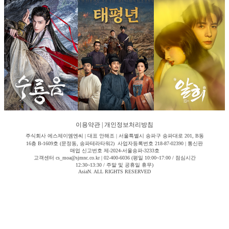
이용약관
|
개인정보처리방침
주식회사 에스제이엠엔씨 | 대표 안해조 | 서울특별시 송파구 송파대로 201, B동
16층 B-1609호 (문정동, 송파테라타워2) 사업자등록번호 218-87-02390 | 통신판
매업 신고번호 제-2024-서울송파-3233호
고객센터 cs_moa@sjmnc.co.kr | 02-400-6036 (평일 10:00~17:00 / 점심시간
12:30~13:30 / 주말 및 공휴일 휴무)
AsiaN. ALL RIGHTS RESERVED