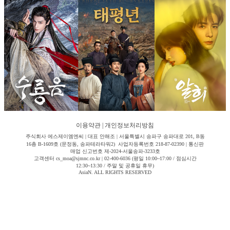
이용약관
|
개인정보처리방침
주식회사 에스제이엠엔씨 | 대표 안해조 | 서울특별시 송파구 송파대로 201, B동
16층 B-1609호 (문정동, 송파테라타워2) 사업자등록번호 218-87-02390 | 통신판
매업 신고번호 제-2024-서울송파-3233호
고객센터 cs_moa@sjmnc.co.kr | 02-400-6036 (평일 10:00~17:00 / 점심시간
12:30~13:30 / 주말 및 공휴일 휴무)
AsiaN. ALL RIGHTS RESERVED