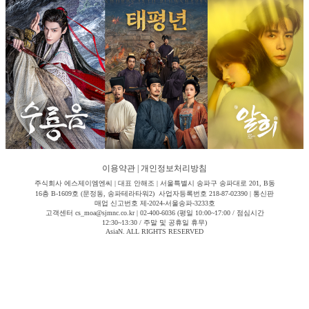
이용약관
|
개인정보처리방침
주식회사 에스제이엠엔씨 | 대표 안해조 | 서울특별시 송파구 송파대로 201, B동
16층 B-1609호 (문정동, 송파테라타워2) 사업자등록번호 218-87-02390 | 통신판
매업 신고번호 제-2024-서울송파-3233호
고객센터 cs_moa@sjmnc.co.kr | 02-400-6036 (평일 10:00~17:00 / 점심시간
12:30~13:30 / 주말 및 공휴일 휴무)
AsiaN. ALL RIGHTS RESERVED