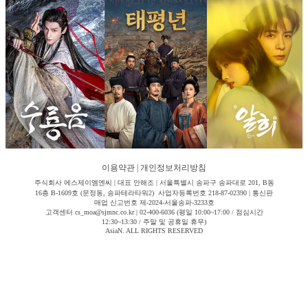
이용약관
|
개인정보처리방침
주식회사 에스제이엠엔씨 | 대표 안해조 | 서울특별시 송파구 송파대로 201, B동
16층 B-1609호 (문정동, 송파테라타워2) 사업자등록번호 218-87-02390 | 통신판
매업 신고번호 제-2024-서울송파-3233호
고객센터 cs_moa@sjmnc.co.kr | 02-400-6036 (평일 10:00~17:00 / 점심시간
12:30~13:30 / 주말 및 공휴일 휴무)
AsiaN. ALL RIGHTS RESERVED