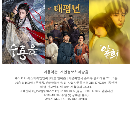
이용약관
|
개인정보처리방침
주식회사 에스제이엠엔씨 | 대표 안해조 | 서울특별시 송파구 송파대로 201, B동
16층 B-1609호 (문정동, 송파테라타워2) 사업자등록번호 218-87-02390 | 통신판
매업 신고번호 제-2024-서울송파-3233호
고객센터 cs_moa@sjmnc.co.kr | 02-400-6036 (평일 10:00~17:00 / 점심시간
12:30~13:30 / 주말 및 공휴일 휴무)
AsiaN. ALL RIGHTS RESERVED