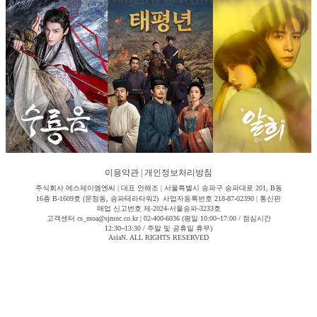
이용약관
|
개인정보처리방침
주식회사 에스제이엠엔씨 | 대표 안해조 | 서울특별시 송파구 송파대로 201, B동
16층 B-1609호 (문정동, 송파테라타워2) 사업자등록번호 218-87-02390 | 통신판
매업 신고번호 제-2024-서울송파-3233호
고객센터 cs_moa@sjmnc.co.kr | 02-400-6036 (평일 10:00~17:00 / 점심시간
12:30~13:30 / 주말 및 공휴일 휴무)
AsiaN. ALL RIGHTS RESERVED