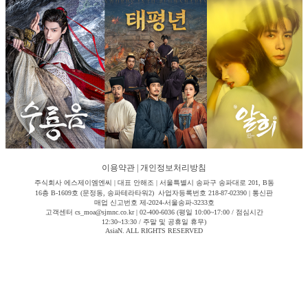
이용약관
|
개인정보처리방침
주식회사 에스제이엠엔씨 | 대표 안해조 | 서울특별시 송파구 송파대로 201, B동
16층 B-1609호 (문정동, 송파테라타워2) 사업자등록번호 218-87-02390 | 통신판
매업 신고번호 제-2024-서울송파-3233호
고객센터 cs_moa@sjmnc.co.kr | 02-400-6036 (평일 10:00~17:00 / 점심시간
12:30~13:30 / 주말 및 공휴일 휴무)
AsiaN. ALL RIGHTS RESERVED