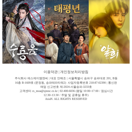
이용약관
|
개인정보처리방침
주식회사 에스제이엠엔씨 | 대표 안해조 | 서울특별시 송파구 송파대로 201, B동
16층 B-1609호 (문정동, 송파테라타워2) 사업자등록번호 218-87-02390 | 통신판
매업 신고번호 제-2024-서울송파-3233호
고객센터 cs_moa@sjmnc.co.kr | 02-400-6036 (평일 10:00~17:00 / 점심시간
12:30~13:30 / 주말 및 공휴일 휴무)
AsiaN. ALL RIGHTS RESERVED