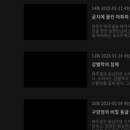
14화
2023-01-11
45
궁지에 몰린 마파파
장청은 화무결을 해쳐
란을 향한 일편단심에 
에 마파파는 속수무책으
12화
2023-01-10
45
강별학의 정체
화무결과 철심란은 소어
다. 소어아는 강별학의
단합비를 알게 된다. 그
10화
2023-01-09
45
구양정의 비밀 동굴
화무결은 철심란을 지키
망치고, 장청은 철심란을