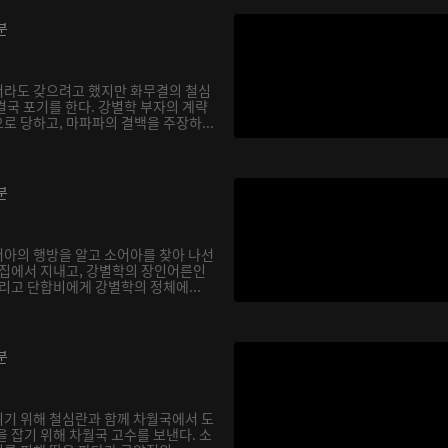
분
서라도 갖으려고 했지만 화무결의 철심
결국 포기를 한다. 강별학 부자의 계략
로 당하고, 마파파의 결백을 주장하...
분
아의 행방을 알고 소어아를 찾아 나선
 집에서 지내고, 강별학의 장인어른인
리고 단합비에게 강별학의 정체에...
분
기 위해 철심란과 함께 차월국에서 도
 잡기 위해 차월국 고수를 보낸다. 소