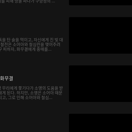
 피해 땅을 파다가 구양정의 ...
을 탄 술을 먹이고, 자신에게 진 빚 대
. 철전은 소어아와 철심란을 맺어주려
 피하자, 화무결에게 중매를...
 화무결
 무리에게 쫓기다가 소앵의 도움을 받
게 된다. 하지만, 소앵은 소어아 때문
고, 그로 인해 소어아와 철심...