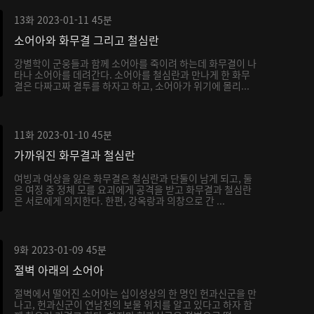
13화
2023-01-11
45분
소어아와 화무결 그리고 철심란
강별학이 군웅들과 함께 소어아를 죽이려 하는데 화무결이 나
타나 소어아를 데려간다. 소어아를 철심란과 만나게 한 화무
결은 다짜고짜 결투를 하자고 하고, 소어아가 위기에 몰리...
11화
2023-01-10
45분
가까워진 화무결과 철심란
여빙과 여상을 잃은 화무결은 철심란과 단둘이 남게 되고, 둘
은 여정 중 정체 모를 요괴에게 공격을 받고 화무결과 철심란
은 서로에게 의지한다. 한편, 강옥랑과 의창으로 간 ...
9화
2023-01-09
45분
절벽 아래의 소어아
절벽에서 떨어진 소어아는 십이성상의 한 명인 헌과신군을 만
나고, 헌과신군이 연남천의 보물 위치를 알고 있다고 하자 함