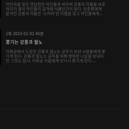
악인곡을 찾은 연남천은 악인들과 싸우며 강풍의 아들을 보호
하다가 결국 악인들의 공격에 식물인간이 된다. 만춘류에게
맡겨진 강풍의 아들은 '소어아'란 이름을 갖고 악인들에게...
1화
2023-01-02
45분
쫓기는 강풍과 월노
이화궁에서 도망친 강풍과 월노는 궁주가 보낸 사람들에게 쫓
기게 된다. 강풍과 월노는 궁주를 피해 행복한 나날을 보내지
만 그것도 잠시, 이화궁 사람에게 또다시 쫓기게 된다....