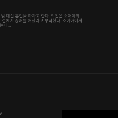
 빚 대신 혼인을 하자고 한다. 철전은 소어아와
무결에게 중매를 해달라고 부탁한다. 소어아에게
데...
분