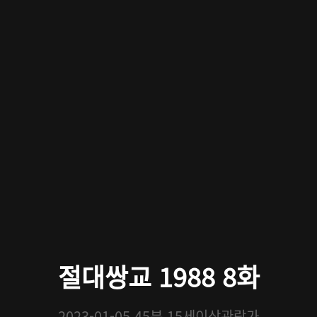
절대쌍교 1988 8화
2023-01-05
45분
15세이상관람가