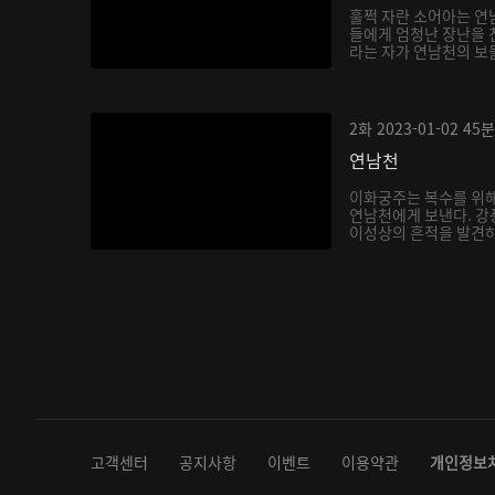
훌쩍 자란 소어아는 연
들에게 엄청난 장난을 
라는 자가 연남천의 보
아...
2화
2023-01-02
45분
연남천
이화궁주는 복수를 위해
연남천에게 보낸다. 강
이성상의 흔적을 발견하
다...
고객센터
공지사항
이벤트
이용약관
개인정보