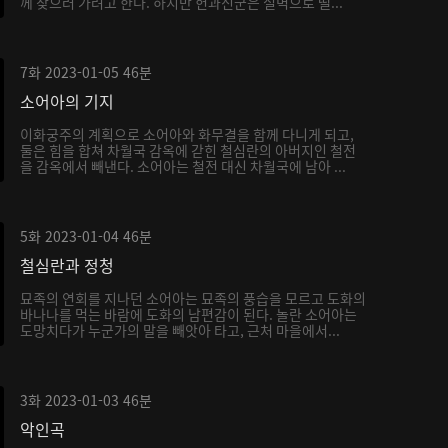
께 찾으러 가려고 한다. 하지만 헌과신군은 절벽으로 떨...
7화
2023-01-05
46분
소어아의 기지
이화궁주의 계획으로 소어아와 화무결을 함께 다니게 되고,
둘은 힘을 합쳐 차월국 감옥에 갇힌 철심란의 아버지인 철전
을 감옥에서 빼낸다. 소어아는 철전 대신 차월국에 남아 ...
5화
2023-01-04
46분
철심란과 정청
묘족의 연회를 지나던 소어아는 묘족의 풍습을 모르고 도화의
바나나를 먹는 바람에 도화의 남편감이 된다. 놀란 소어아는
도망치다가 누군가의 말을 빼앗아 타고, 근처 마을에서...
3화
2023-01-03
46분
악인곡