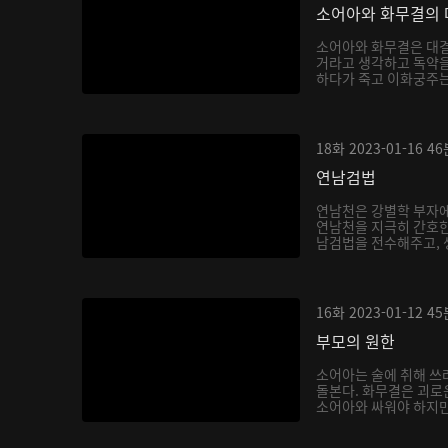
소어아와 화무결의 
소어아와 화무결은 대결
거라고 생각하고 독약을
하다가 죽고 이화궁주는 
18화
2023-01-16
46
연남검법
연남천은 강별학 부자에
연남천을 지극히 간호한
남검법을 전수해주고, 생
16화
2023-01-12
45
부모의 원한
소어아는 술에 취해 쓰
돌본다. 화무결은 괴로
소어아와 싸워야 하지만