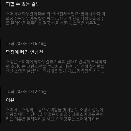
피할 수 없는 결투
소어아와 화무결에 대해 위무아(천서노인)가 말하려 하자 이
화궁주는 위무아를 칼로 찌르고, 마지막 힘을 다해 이화궁주
를 끌어안은 위무아는 결국 숨을 거둔다. 소앵은 화무결,...
17화
2023-01-16
46분
함정에 빠진 연남천
소앵은 소어아에게 화무결과 겨루지 말라고 간곡히 부탁하지
만 소어아는 그런 소앵을 뿌리치고 떠난다. 우연히 철심란을
만난 소앵은 철심란과 의자매를 맺게 되고, 강옥랑은 신석...
15화
2023-01-12
45분
이유
소어아는 소앵의 도움으로 의험을 벗어난 뒤 소앵의 설득에
무공을 배우게 된다. 화무결은 이화궁주에게 소어아를 죽이
려는 이유를 알려달라고 하고, 이화궁주는 소어아의 아버지
가...