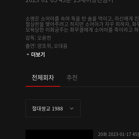
소앵은 소어아를 속여 독을 탄 술을 먹이고, 자신에게 진
철심란을 맺어주려고 하지만 소어아가 자꾸 피하자, 화
모욕당한 이화궁주는 화무결에게 소어아를 죽이라고 하는
감독:
오윤천
출연:
양조위,
오대융
관람등급:
더보기
전체회차
추천
절대쌍교 1988
20화
2023-01-17
45