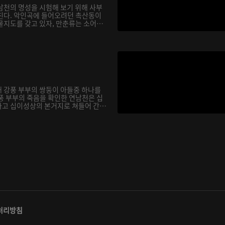
남천의 명성을 시험해 보기 위해 사부
친다. 악인곡에 들어오려던 촉산동이
물지도를 갖고 있자, 만춘류는 소어
 강풍 부부의 쌍둥이 아들중 하나를
풍 부부의 죽음을 확인한 연남천은 십
고 십이성상의 본거지로 쳐들어 간
처리방침