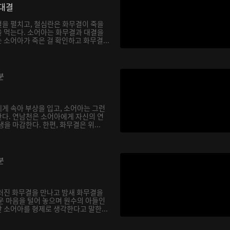
대결
을 펼치고, 철심란은 화무결이 죽을
 먹는다. 소어아는 화무결과 대결을
소어아가 죽은 걸 확인하고 화무결...
분
게 속아 부상을 입고, 소어아는 그런
다. 연남천은 소어아에게 자신의 연
을 마감한다. 한편, 화무결은 위...
분
러진 화무결을 만나고 밤새 화무결을
운 마음을 털어 놓으며 원수의 아들인
 소어아를 형제로 생각한다고 말한...