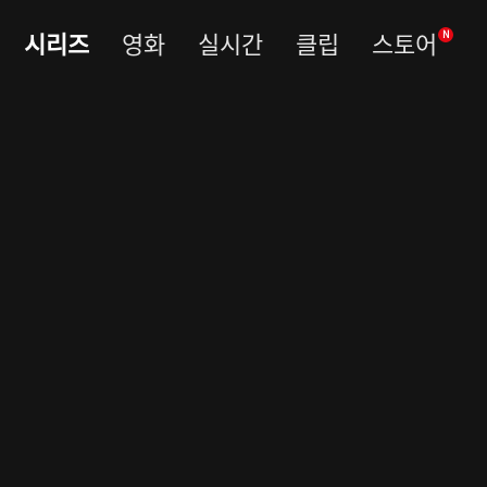
시리즈
영화
실시간
클립
스토어
N