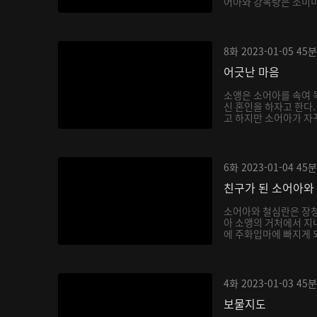
어아와 강옥랑은 소미미를
8화
2023-01-05
45분
어긋난 마음
소앵은 소어아를 속여 독
신 혼인을 하자고 한다
고 하지만 소어아가 자꾸
6화
2023-01-04
45분
친구가 된 소어아와
소어아와 철심란은 장청
아 소앵의 거처에서 지내
에 주화입마에 빠지게 되
4화
2023-01-03
45분
보물지도