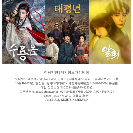
이용약관
|
개인정보처리방침
주식회사 에스제이엠엔씨 | 대표 안해조 | 서울특별시 송파구 송파대로 201, B동
16층 B-1609호 (문정동, 송파테라타워2) 사업자등록번호 218-87-02390 | 통신판
매업 신고번호 제-2024-서울송파-3233호
고객센터 cs_moa@sjmnc.co.kr | 02-400-6036 (평일 10:00~17:00 / 점심시간
12:30~13:30 / 주말 및 공휴일 휴무)
AsiaN. ALL RIGHTS RESERVED