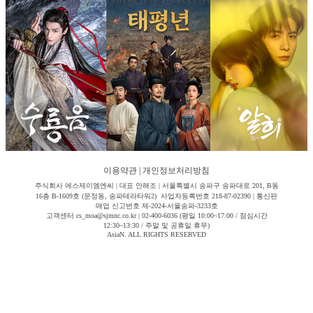
이용약관
|
개인정보처리방침
주식회사 에스제이엠엔씨 | 대표 안해조 | 서울특별시 송파구 송파대로 201, B동
16층 B-1609호 (문정동, 송파테라타워2) 사업자등록번호 218-87-02390 | 통신판
매업 신고번호 제-2024-서울송파-3233호
고객센터 cs_moa@sjmnc.co.kr | 02-400-6036 (평일 10:00~17:00 / 점심시간
12:30~13:30 / 주말 및 공휴일 휴무)
AsiaN. ALL RIGHTS RESERVED