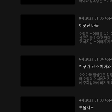
어아와 강옥랑은 소미미를
8화
2023-01-05
45분
어긋난 마음
소앵은 소어아를 속여 독
신 혼인을 하자고 한다
고 하지만 소어아가 자꾸
6화
2023-01-04
45분
친구가 된 소어아와
소어아와 철심란은 장청
아 소앵의 거처에서 지내
에 주화입마에 빠지게 되
4화
2023-01-03
45분
보물지도