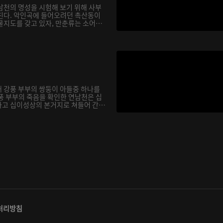
남천의 명성을 시험해 보기 위해 사부
친다. 악인곡에 들어오려던 촉산동이
물지도를 갖고 있자, 만춘류는 소어
 강풍 부부의 쌍둥이 아들중 하나를
풍 부부의 죽음을 확인한 연남천은 십
고 십이성상의 본거지로 쳐들어 간
처리방침