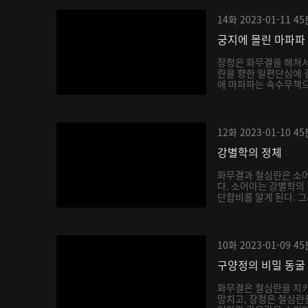
14화
2023-01-11
45
궁지에 몰린 마파파
장청은 화무결을 해쳐
란을 향한 일편단심에 
에 마파파는 속수무책으
12화
2023-01-10
45
강별학의 정체
화무결과 철심란은 소어
다. 소어아는 강별학의
단합비를 알게 된다. 그
10화
2023-01-09
45
구양정의 비밀 동굴
화무결은 철심란을 지키
망치고, 장청은 철심란을