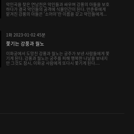
악인곡을 찾은 연남천은 악인들과 싸우며 강풍의 아들을 보호
하다가 결국 악인들의 공격에 식물인간이 된다. 만춘류에게
맡겨진 강풍의 아들은 '소어아'란 이름을 갖고 악인들에게...
1화
2023-01-02
45분
쫓기는 강풍과 월노
이화궁에서 도망친 강풍과 월노는 궁주가 보낸 사람들에게 쫓
기게 된다. 강풍과 월노는 궁주를 피해 행복한 나날을 보내지
만 그것도 잠시, 이화궁 사람에게 또다시 쫓기게 된다....