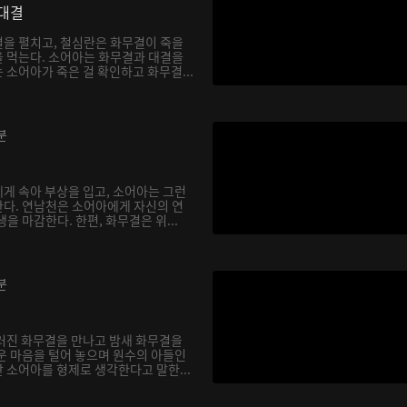
대결
을 펼치고, 철심란은 화무결이 죽을
 먹는다. 소어아는 화무결과 대결을
소어아가 죽은 걸 확인하고 화무결...
분
게 속아 부상을 입고, 소어아는 그런
다. 연남천은 소어아에게 자신의 연
을 마감한다. 한편, 화무결은 위...
분
러진 화무결을 만나고 밤새 화무결을
운 마음을 털어 놓으며 원수의 아들인
 소어아를 형제로 생각한다고 말한...