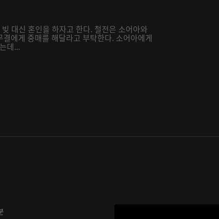
 빚 대신 혼인을 하자고 한다. 철전은 소어아와
무결에게 중매를 해달라고 부탁한다. 소어아에게
데...
분