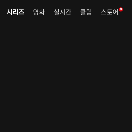
시리즈
영화
실시간
클립
스토어
N