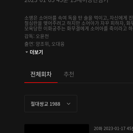
소앵은 소어아를 속여 독을 탄 술을 먹이고, 자신에게 진
철심란을 맺어주려고 하지만 소어아가 자꾸 피하자, 화
모욕당한 이화궁주는 화무결에게 소어아를 죽이라고 하는
감독:
오윤천
출연:
양조위,
오대융
관람등급:
더보기
전체회차
추천
절대쌍교 1988
20화
2023-01-17
45