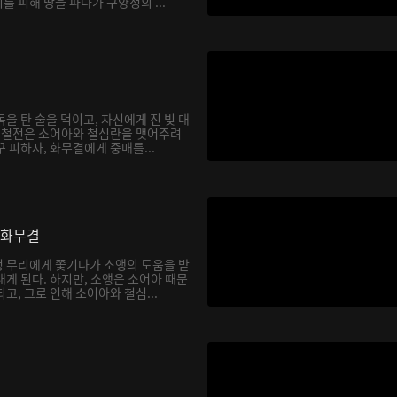
 피해 땅을 파다가 구양정의 ...
을 탄 술을 먹이고, 자신에게 진 빚 대
. 철전은 소어아와 철심란을 맺어주려
 피하자, 화무결에게 중매를...
 화무결
 무리에게 쫓기다가 소앵의 도움을 받
게 된다. 하지만, 소앵은 소어아 때문
고, 그로 인해 소어아와 철심...