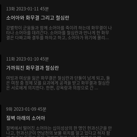
13화
2023-01-11
45분
소어아와 화무결 그리고 철심란
강별학이 군웅들과 함께 소어아를 죽이려 하는데 화무결이 나
타나 소어아를 데려간다. 소어아를 철심란과 만나게 한 화무
결은 다짜고짜 결투를 하자고 하고, 소어아가 위기에 몰리...
11화
2023-01-10
45분
가까워진 화무결과 철심란
여빙과 여상을 잃은 화무결은 철심란과 단둘이 남게 되고, 둘
은 여정 중 정체 모를 요괴에게 공격을 받고 화무결과 철심란
은 서로에게 의지한다. 한편, 강옥랑과 의창으로 간 ...
9화
2023-01-09
45분
절벽 아래의 소어아
절벽에서 떨어진 소어아는 십이성상의 한 명인 헌과신군을 만
나고, 헌과신군이 연남천의 보물 위치를 알고 있다고 하자 함