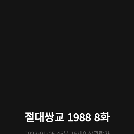
절대쌍교 1988 8화
2023-01-05
45분
15세이상관람가