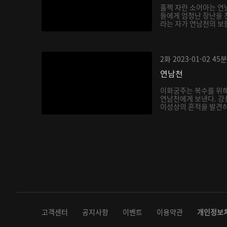
훌쩍 자란 소어아는 연
들에게 엄청난 장난을 
라는 자가 연남천의 보
아...
2화
2023-01-02
45분
연남천
이화궁주는 복수를 위해
연남천에게 보낸다. 강
이성상의 흔적을 발견하
다...
고객센터
공지사항
이벤트
이용약관
개인정보