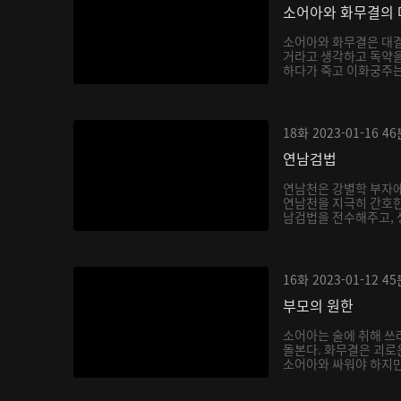
소어아와 화무결의 
소어아와 화무결은 대결
거라고 생각하고 독약을
하다가 죽고 이화궁주는 
18화
2023-01-16
46
연남검법
연남천은 강별학 부자에
연남천을 지극히 간호한
남검법을 전수해주고, 생
16화
2023-01-12
45
부모의 원한
소어아는 술에 취해 쓰
돌본다. 화무결은 괴로
소어아와 싸워야 하지만