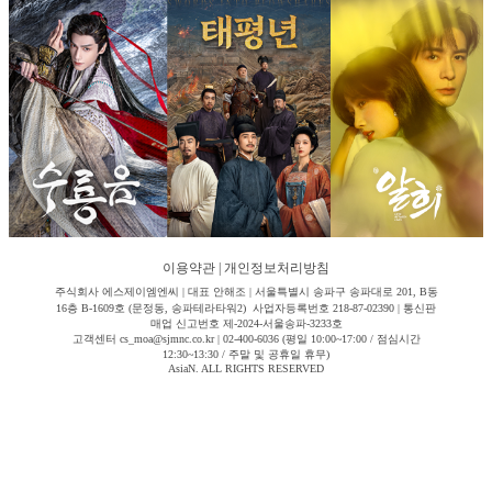
이용약관
|
개인정보처리방침
주식회사 에스제이엠엔씨 | 대표 안해조 | 서울특별시 송파구 송파대로 201, B동
16층 B-1609호 (문정동, 송파테라타워2) 사업자등록번호 218-87-02390 | 통신판
매업 신고번호 제-2024-서울송파-3233호
고객센터 cs_moa@sjmnc.co.kr | 02-400-6036 (평일 10:00~17:00 / 점심시간
12:30~13:30 / 주말 및 공휴일 휴무)
AsiaN. ALL RIGHTS RESERVED