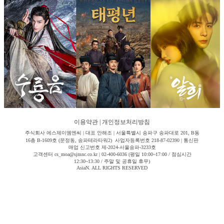
이용약관
|
개인정보처리방침
주식회사 에스제이엠엔씨 | 대표 안해조 | 서울특별시 송파구 송파대로 201, B동
16층 B-1609호 (문정동, 송파테라타워2) 사업자등록번호 218-87-02390 | 통신판
매업 신고번호 제-2024-서울송파-3233호
고객센터 cs_moa@sjmnc.co.kr | 02-400-6036 (평일 10:00~17:00 / 점심시간
12:30~13:30 / 주말 및 공휴일 휴무)
AsiaN. ALL RIGHTS RESERVED