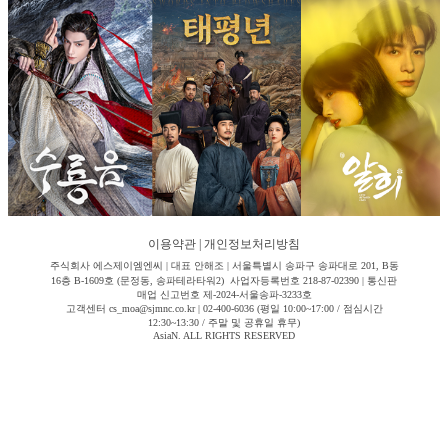
이용약관
|
개인정보처리방침
주식회사 에스제이엠엔씨 | 대표 안해조 | 서울특별시 송파구 송파대로 201, B동
16층 B-1609호 (문정동, 송파테라타워2) 사업자등록번호 218-87-02390 | 통신판
매업 신고번호 제-2024-서울송파-3233호
고객센터 cs_moa@sjmnc.co.kr | 02-400-6036 (평일 10:00~17:00 / 점심시간
12:30~13:30 / 주말 및 공휴일 휴무)
AsiaN. ALL RIGHTS RESERVED