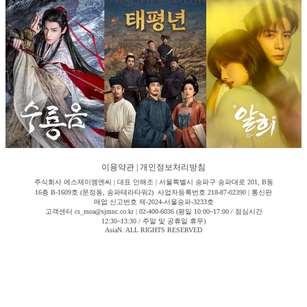
이용약관
|
개인정보처리방침
주식회사 에스제이엠엔씨 | 대표 안해조 | 서울특별시 송파구 송파대로 201, B동
16층 B-1609호 (문정동, 송파테라타워2) 사업자등록번호 218-87-02390 | 통신판
매업 신고번호 제-2024-서울송파-3233호
고객센터 cs_moa@sjmnc.co.kr | 02-400-6036 (평일 10:00~17:00 / 점심시간
12:30~13:30 / 주말 및 공휴일 휴무)
AsiaN. ALL RIGHTS RESERVED