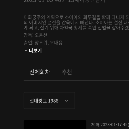
이화궁주의 계획으로 소어아와 화무결을 함께 다니게 되
의 아버지인 철전을 감옥에서 빼낸다. 소어아는 철전 
게 되고, 살기 위해 차월국 황제를 죽인 진범을 잡아주겠
감독:
오윤천
출연:
양조위,
오대융
관람등급:
더보기
전체회차
추천
절대쌍교 1988
20화
2023-01-17
45