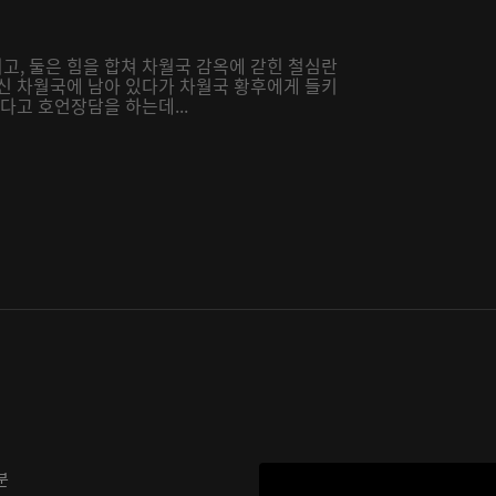
고, 둘은 힘을 합쳐 차월국 감옥에 갇힌 철심란
대신 차월국에 남아 있다가 차월국 황후에게 들키
다고 호언장담을 하는데...
분