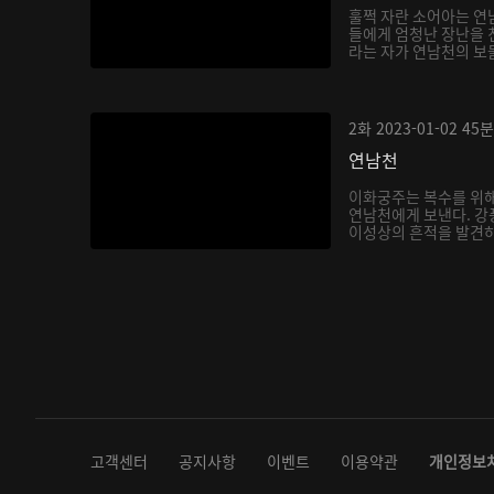
훌쩍 자란 소어아는 연
들에게 엄청난 장난을 
라는 자가 연남천의 보
아...
2화
2023-01-02
45분
연남천
이화궁주는 복수를 위해
연남천에게 보낸다. 강
이성상의 흔적을 발견하
다...
고객센터
공지사항
이벤트
이용약관
개인정보