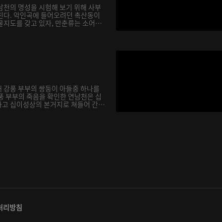
남천의 명성을 시험해 보기 위해 사부
친다. 악인곡에 들어오려던 촉산동이
물지도를 갖고 있자, 만춘류는 소어
 강풍 부부의 쌍둥이 아들중 하나를
풍 부부의 죽음을 확인한 연남천은 십
고 십이성상의 본거지로 쳐들어 간
처리방침