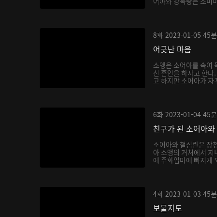
어아와 강옥랑은 소미미를
8화
2023-01-05
45분
어긋난 마음
소앵은 소어아를 속여 독
신 혼인을 하자고 한다
고 하지만 소어아가 자꾸
6화
2023-01-04
45분
친구가 된 소어아와
소어아와 철심란은 장청
아 소앵의 거처에서 지내
에 주화입마에 빠지게 되
4화
2023-01-03
45분
보물지도