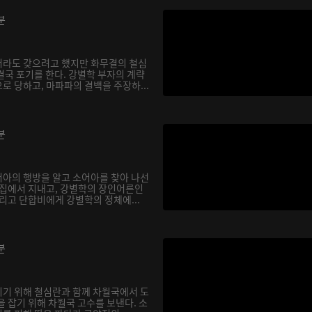
분
서라도 갖으려고 했지만 화무결의 철심
결국 포기를 한다. 강별학 부자의 계략
로 당하고, 마파파의 결백을 주장하...
분
아의 행방을 알고 소어아를 찾아 나선
 집에서 지내고, 강별학의 장인어른인
리고 단합비에게 강별학의 정체에...
분
기 위해 철심란과 함께 차월국에서 도
 잡기 위해 차월국 고수를 보낸다. 소