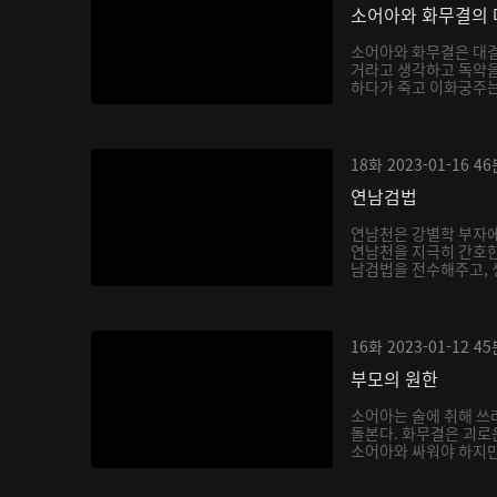
소어아와 화무결의 
소어아와 화무결은 대결
거라고 생각하고 독약을
하다가 죽고 이화궁주는 
18화
2023-01-16
46
연남검법
연남천은 강별학 부자에
연남천을 지극히 간호한
남검법을 전수해주고, 생
16화
2023-01-12
45
부모의 원한
소어아는 술에 취해 쓰
돌본다. 화무결은 괴로
소어아와 싸워야 하지만