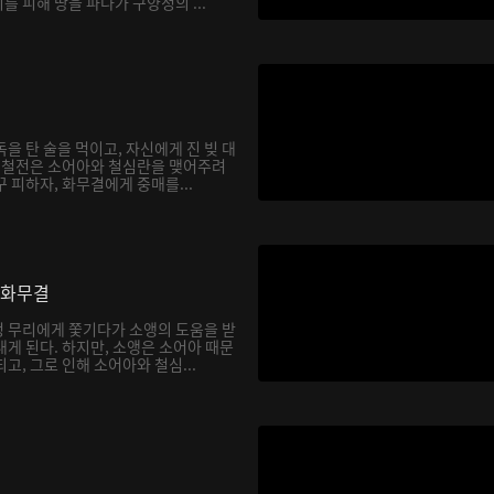
 피해 땅을 파다가 구양정의 ...
을 탄 술을 먹이고, 자신에게 진 빚 대
. 철전은 소어아와 철심란을 맺어주려
 피하자, 화무결에게 중매를...
 화무결
 무리에게 쫓기다가 소앵의 도움을 받
게 된다. 하지만, 소앵은 소어아 때문
고, 그로 인해 소어아와 철심...