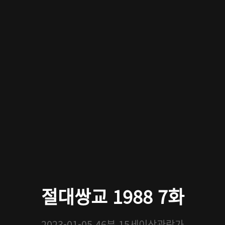
절대쌍교 1988 7화
2023-01-05
46분
15세이상관람가