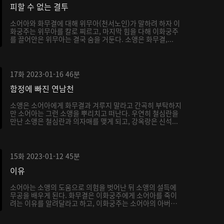
피할 수 없는 결투
소어아와 화무결에 대해 위무아(천서노인)가 말하려 하자 이
화궁주는 위무아를 칼로 찌르고, 마지막 힘을 다해 이화궁주
를 끌어안은 위무아는 결국 숨을 거둔다. 소앵은 화무결,...
17화
2023-01-16
46분
함정에 빠진 연남천
소앵은 소어아에게 화무결과 겨루지 말라고 간곡히 부탁하지
만 소어아는 그런 소앵을 뿌리치고 떠난다. 우연히 철심란을
만난 소앵은 철심란과 의자매를 맺게 되고, 강옥랑은 신석...
15화
2023-01-12
45분
이유
소어아는 소앵의 도움으로 의험을 벗어난 뒤 소앵의 설득에
무공을 배우게 된다. 화무결은 이화궁주에게 소어아를 죽이
려는 이유를 알려달라고 하고, 이화궁주는 소어아의 아버지
가...