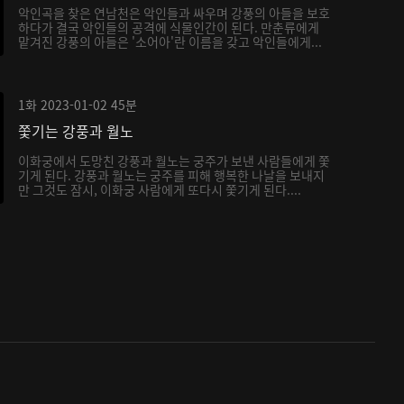
악인곡을 찾은 연남천은 악인들과 싸우며 강풍의 아들을 보호
하다가 결국 악인들의 공격에 식물인간이 된다. 만춘류에게
맡겨진 강풍의 아들은 '소어아'란 이름을 갖고 악인들에게...
1화
2023-01-02
45분
쫓기는 강풍과 월노
이화궁에서 도망친 강풍과 월노는 궁주가 보낸 사람들에게 쫓
기게 된다. 강풍과 월노는 궁주를 피해 행복한 나날을 보내지
만 그것도 잠시, 이화궁 사람에게 또다시 쫓기게 된다....