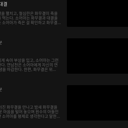
대결
을 펼치고, 철심란은 화무결이 죽을
 먹는다. 소어아는 화무결과 대결을
소어아가 죽은 걸 확인하고 화무결...
분
게 속아 부상을 입고, 소어아는 그런
다. 연남천은 소어아에게 자신의 연
을 마감한다. 한편, 화무결은 위...
분
러진 화무결을 만나고 밤새 화무결을
운 마음을 털어 놓으며 원수의 아들인
 소어아를 형제로 생각한다고 말한...