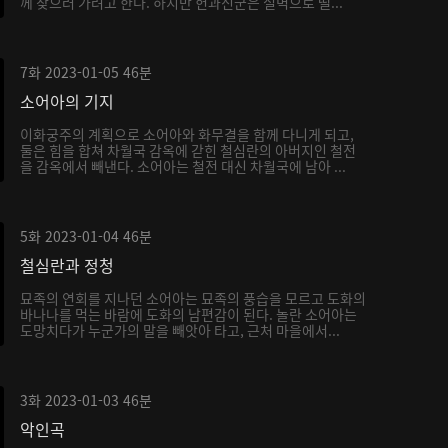
께 찾으러 가려고 한다. 하지만 헌과신군은 절벽으로 떨...
7화
2023-01-05
46분
소어아의 기지
이화궁주의 계획으로 소어아와 화무결을 함께 다니게 되고,
둘은 힘을 합쳐 차월국 감옥에 갇힌 철심란의 아버지인 철전
을 감옥에서 빼낸다. 소어아는 철전 대신 차월국에 남아 ...
5화
2023-01-04
46분
철심란과 정청
묘족의 연회를 지나던 소어아는 묘족의 풍습을 모르고 도화의
바나나를 먹는 바람에 도화의 남편감이 된다. 놀란 소어아는
도망치다가 누군가의 말을 빼앗아 타고, 근처 마을에서...
3화
2023-01-03
46분
악인곡