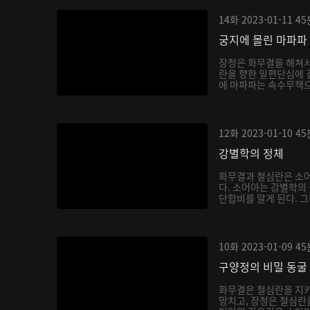
14화
2023-01-11
45
궁지에 몰린 마파파
장청은 화무결을 해쳐
란을 향한 일편단심에 
에 마파파는 속수무책으
12화
2023-01-10
45
강별학의 정체
화무결과 철심란은 소어
다. 소어아는 강별학의
단합비를 알게 된다. 그
10화
2023-01-09
45
구양정의 비밀 동굴
화무결은 철심란을 지키
망치고, 장청은 철심란을