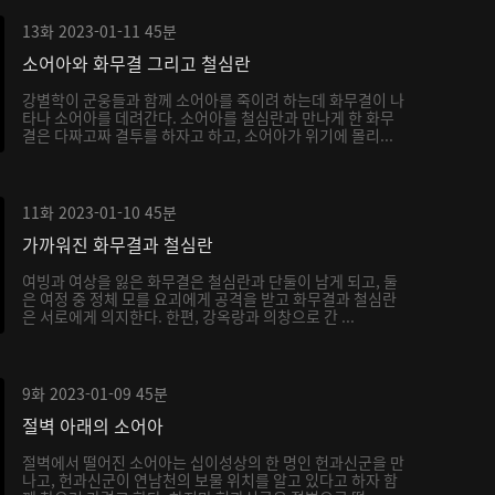
13화
2023-01-11
45분
소어아와 화무결 그리고 철심란
강별학이 군웅들과 함께 소어아를 죽이려 하는데 화무결이 나
타나 소어아를 데려간다. 소어아를 철심란과 만나게 한 화무
결은 다짜고짜 결투를 하자고 하고, 소어아가 위기에 몰리...
11화
2023-01-10
45분
가까워진 화무결과 철심란
여빙과 여상을 잃은 화무결은 철심란과 단둘이 남게 되고, 둘
은 여정 중 정체 모를 요괴에게 공격을 받고 화무결과 철심란
은 서로에게 의지한다. 한편, 강옥랑과 의창으로 간 ...
9화
2023-01-09
45분
절벽 아래의 소어아
절벽에서 떨어진 소어아는 십이성상의 한 명인 헌과신군을 만
나고, 헌과신군이 연남천의 보물 위치를 알고 있다고 하자 함