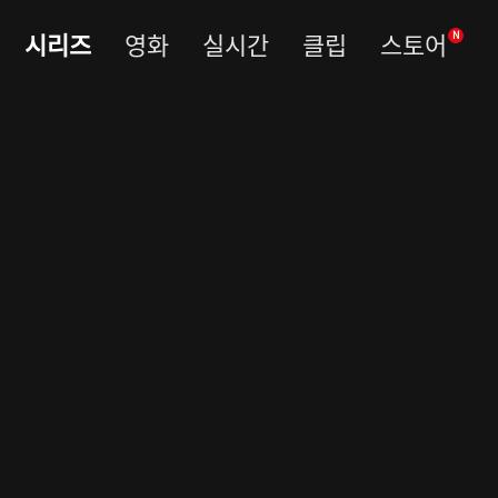
시리즈
영화
실시간
클립
스토어
N