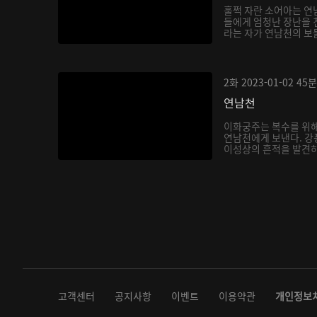
훌쩍 자란 소어아는 연
들에게 엄청난 장난을 
라는 자가 연남천의 보
아...
2화
2023-01-02
45분
연남천
이화궁주는 복수를 위해
연남천에게 보낸다. 강
이성상의 흔적을 발견하
다...
고객센터
공지사항
이벤트
이용약관
개인정보