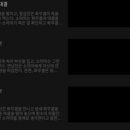
대결
을 펼치고, 철심란은 화무결이 죽을
 먹는다. 소어아는 화무결과 대결을
소어아가 죽은 걸 확인하고 화무결...
분
게 속아 부상을 입고, 소어아는 그런
다. 연남천은 소어아에게 자신의 연
을 마감한다. 한편, 화무결은 위...
분
러진 화무결을 만나고 밤새 화무결을
운 마음을 털어 놓으며 원수의 아들인
 소어아를 형제로 생각한다고 말한...