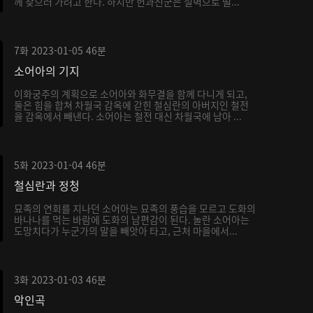
께 찾으러 가려고 한다. 하지만 헌과신군은 절벽으로 떨...
7화
2023-01-05
46분
소어아의 기지
이화궁주의 계획으로 소어아와 화무결을 함께 다니게 되고,
둘은 힘을 합쳐 차월국 감옥에 갇힌 철심란의 아버지인 철전
을 감옥에서 빼낸다. 소어아는 철전 대신 차월국에 남아 ...
5화
2023-01-04
46분
철심란과 정청
묘족의 연회를 지나던 소어아는 묘족의 풍습을 모르고 도화의
바나나를 먹는 바람에 도화의 남편감이 된다. 놀란 소어아는
도망치다가 누군가의 말을 빼앗아 타고, 근처 마을에서...
3화
2023-01-03
46분
악인곡