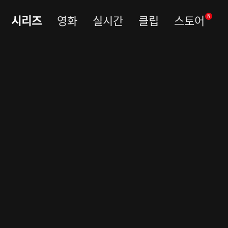
시리즈
영화
실시간
클립
스토어
N