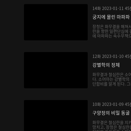
14화
2023-01-11
45
궁지에 몰린 마파파
장청은 화무결을 해쳐
란을 향한 일편단심에 
에 마파파는 속수무책으
12화
2023-01-10
45
강별학의 정체
화무결과 철심란은 소어
다. 소어아는 강별학의
단합비를 알게 된다. 그
10화
2023-01-09
45
구양정의 비밀 동굴
화무결은 철심란을 지키
망치고, 장청은 철심란을