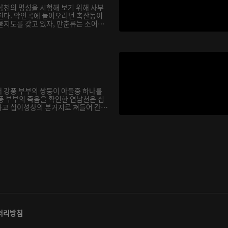
남천의 명성을 시험해 보기 위해 사부
친다. 악인곡에 들어오려던 촉산동이
물지도를 갖고 있자, 만춘류는 소어
 강풍 부부의 쌍둥이 아들중 하나를
풍 부부의 죽음을 확인한 연남천은 십
고 십이성상의 본거지로 쳐들어 간
처리방침