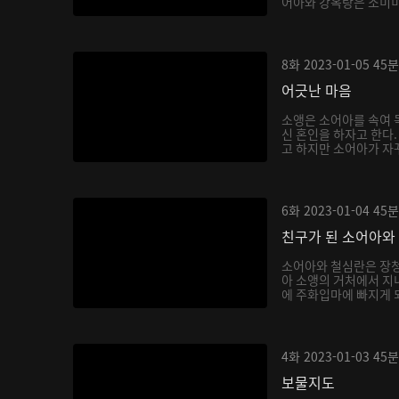
어아와 강옥랑은 소미미를
8화
2023-01-05
45분
어긋난 마음
소앵은 소어아를 속여 독
신 혼인을 하자고 한다
고 하지만 소어아가 자꾸
6화
2023-01-04
45분
친구가 된 소어아와
소어아와 철심란은 장청
아 소앵의 거처에서 지내
에 주화입마에 빠지게 되
4화
2023-01-03
45분
보물지도