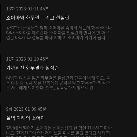
13화
2023-01-11
45분
소어아와 화무결 그리고 철심란
강별학이 군웅들과 함께 소어아를 죽이려 하는데 화무결이 나
타나 소어아를 데려간다. 소어아를 철심란과 만나게 한 화무
결은 다짜고짜 결투를 하자고 하고, 소어아가 위기에 몰리...
11화
2023-01-10
45분
가까워진 화무결과 철심란
여빙과 여상을 잃은 화무결은 철심란과 단둘이 남게 되고, 둘
은 여정 중 정체 모를 요괴에게 공격을 받고 화무결과 철심란
은 서로에게 의지한다. 한편, 강옥랑과 의창으로 간 ...
9화
2023-01-09
45분
절벽 아래의 소어아
절벽에서 떨어진 소어아는 십이성상의 한 명인 헌과신군을 만
나고, 헌과신군이 연남천의 보물 위치를 알고 있다고 하자 함