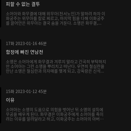
피할 수 없는 결투
소어아와 화무결에 대해 위무아(천서노인)가 말하려 하자 이
화궁주는 위무아를 칼로 찌르고, 마지막 힘을 다해 이화궁주
를 끌어안은 위무아는 결국 숨을 거둔다. 소앵은 화무결,...
17화
2023-01-16
46분
함정에 빠진 연남천
소앵은 소어아에게 화무결과 겨루지 말라고 간곡히 부탁하지
만 소어아는 그런 소앵을 뿌리치고 떠난다. 우연히 철심란을
만난 소앵은 철심란과 의자매를 맺게 되고, 강옥랑은 신석...
15화
2023-01-12
45분
이유
소어아는 소앵의 도움으로 의험을 벗어난 뒤 소앵의 설득에
무공을 배우게 된다. 화무결은 이화궁주에게 소어아를 죽이
려는 이유를 알려달라고 하고, 이화궁주는 소어아의 아버지
가...