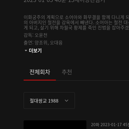
이화궁주의 계획으로 소어아와 화무결을 함께 다니게 되
의 아버지인 철전을 감옥에서 빼낸다. 소어아는 철전 
게 되고, 살기 위해 차월국 황제를 죽인 진범을 잡아주겠
감독:
오윤천
출연:
양조위,
오대융
관람등급:
더보기
전체회차
추천
절대쌍교 1988
20화
2023-01-17
45