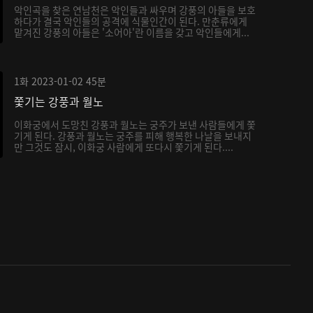
악인곡을 찾은 연남천은 악인들과 싸우며 강풍의 아들을 보호
하다가 결국 악인들의 공격에 식물인간이 된다. 만춘류에게
맡겨진 강풍의 아들은 '소어아'란 이름을 갖고 악인들에게...
1화
2023-01-02
45분
쫓기는 강풍과 월노
이화궁에서 도망친 강풍과 월노는 궁주가 보낸 사람들에게 쫓
기게 된다. 강풍과 월노는 궁주를 피해 행복한 나날을 보내지
만 그것도 잠시, 이화궁 사람에게 또다시 쫓기게 된다....