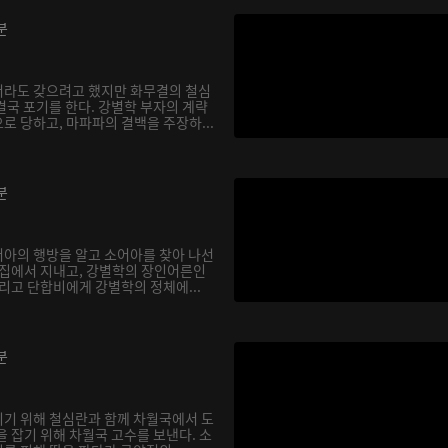
분
서라도 갖으려고 했지만 화무결의 철심
결국 포기를 한다. 강별학 부자의 계략
로 당하고, 마파파의 결백을 주장하...
분
아의 행방을 알고 소어아를 찾아 나선
 집에서 지내고, 강별학의 장인어른인
리고 단합비에게 강별학의 정체에...
분
기 위해 철심란과 함께 차월국에서 도
 잡기 위해 차월국 고수를 보낸다. 소