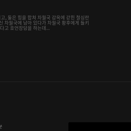
고, 둘은 힘을 합쳐 차월국 감옥에 갇힌 철심란
대신 차월국에 남아 있다가 차월국 황후에게 들키
다고 호언장담을 하는데...
분