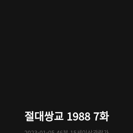
절대쌍교 1988 7화
2023-01-05
46분
15세이상관람가