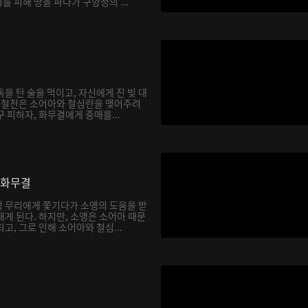
 피해 땅을 파다가 구양정의 ...
을 탄 술을 먹이고, 자신에게 진 빚 대
. 철전은 소어아와 철심란을 맺어주려
 피하자, 화무결에게 중매를...
 화무결
 무리에게 쫓기다가 소앵의 도움을 받
게 된다. 하지만, 소앵은 소어아 때문
고, 그로 인해 소어아와 철심...