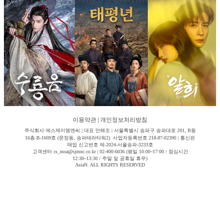
이용약관
|
개인정보처리방침
주식회사 에스제이엠엔씨 | 대표 안해조 | 서울특별시 송파구 송파대로 201, B동
16층 B-1609호 (문정동, 송파테라타워2) 사업자등록번호 218-87-02390 | 통신판
매업 신고번호 제-2024-서울송파-3233호
고객센터 cs_moa@sjmnc.co.kr | 02-400-6036 (평일 10:00~17:00 / 점심시간
12:30~13:30 / 주말 및 공휴일 휴무)
AsiaN. ALL RIGHTS RESERVED