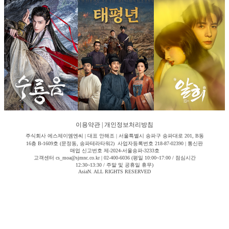
이용약관
|
개인정보처리방침
주식회사 에스제이엠엔씨 | 대표 안해조 | 서울특별시 송파구 송파대로 201, B동
16층 B-1609호 (문정동, 송파테라타워2) 사업자등록번호 218-87-02390 | 통신판
매업 신고번호 제-2024-서울송파-3233호
고객센터 cs_moa@sjmnc.co.kr | 02-400-6036 (평일 10:00~17:00 / 점심시간
12:30~13:30 / 주말 및 공휴일 휴무)
AsiaN. ALL RIGHTS RESERVED