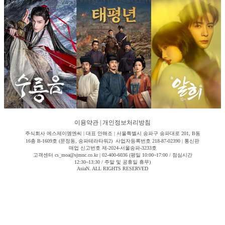
이용약관
|
개인정보처리방침
주식회사 에스제이엠엔씨 | 대표 안해조 | 서울특별시 송파구 송파대로 201, B동
16층 B-1609호 (문정동, 송파테라타워2) 사업자등록번호 218-87-02390 | 통신판
매업 신고번호 제-2024-서울송파-3233호
고객센터 cs_moa@sjmnc.co.kr | 02-400-6036 (평일 10:00~17:00 / 점심시간
12:30~13:30 / 주말 및 공휴일 휴무)
AsiaN. ALL RIGHTS RESERVED