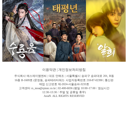
이용약관
|
개인정보처리방침
주식회사 에스제이엠엔씨 | 대표 안해조 | 서울특별시 송파구 송파대로 201, B동
16층 B-1609호 (문정동, 송파테라타워2) 사업자등록번호 218-87-02390 | 통신판
매업 신고번호 제-2024-서울송파-3233호
고객센터 cs_moa@sjmnc.co.kr | 02-400-6036 (평일 10:00~17:00 / 점심시간
12:30~13:30 / 주말 및 공휴일 휴무)
AsiaN. ALL RIGHTS RESERVED