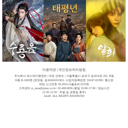
이용약관
|
개인정보처리방침
주식회사 에스제이엠엔씨 | 대표 안해조 | 서울특별시 송파구 송파대로 201, B동
16층 B-1609호 (문정동, 송파테라타워2) 사업자등록번호 218-87-02390 | 통신판
매업 신고번호 제-2024-서울송파-3233호
고객센터 cs_moa@sjmnc.co.kr | 02-400-6036 (평일 10:00~17:00 / 점심시간
12:30~13:30 / 주말 및 공휴일 휴무)
AsiaN. ALL RIGHTS RESERVED