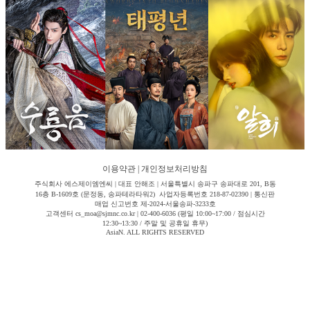
이용약관
|
개인정보처리방침
주식회사 에스제이엠엔씨 | 대표 안해조 | 서울특별시 송파구 송파대로 201, B동
16층 B-1609호 (문정동, 송파테라타워2) 사업자등록번호 218-87-02390 | 통신판
매업 신고번호 제-2024-서울송파-3233호
고객센터 cs_moa@sjmnc.co.kr | 02-400-6036 (평일 10:00~17:00 / 점심시간
12:30~13:30 / 주말 및 공휴일 휴무)
AsiaN. ALL RIGHTS RESERVED