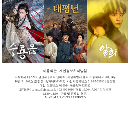
이용약관
|
개인정보처리방침
주식회사 에스제이엠엔씨 | 대표 안해조 | 서울특별시 송파구 송파대로 201, B동
16층 B-1609호 (문정동, 송파테라타워2) 사업자등록번호 218-87-02390 | 통신판
매업 신고번호 제-2024-서울송파-3233호
고객센터 cs_moa@sjmnc.co.kr | 02-400-6036 (평일 10:00~17:00 / 점심시간
12:30~13:30 / 주말 및 공휴일 휴무)
AsiaN. ALL RIGHTS RESERVED