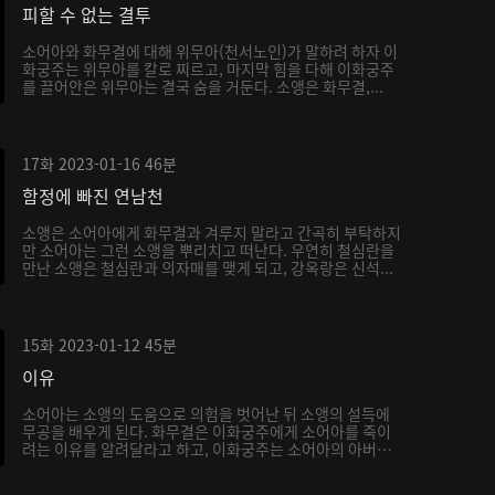
피할 수 없는 결투
소어아와 화무결에 대해 위무아(천서노인)가 말하려 하자 이
화궁주는 위무아를 칼로 찌르고, 마지막 힘을 다해 이화궁주
를 끌어안은 위무아는 결국 숨을 거둔다. 소앵은 화무결,...
17화
2023-01-16
46분
함정에 빠진 연남천
소앵은 소어아에게 화무결과 겨루지 말라고 간곡히 부탁하지
만 소어아는 그런 소앵을 뿌리치고 떠난다. 우연히 철심란을
만난 소앵은 철심란과 의자매를 맺게 되고, 강옥랑은 신석...
15화
2023-01-12
45분
이유
소어아는 소앵의 도움으로 의험을 벗어난 뒤 소앵의 설득에
무공을 배우게 된다. 화무결은 이화궁주에게 소어아를 죽이
려는 이유를 알려달라고 하고, 이화궁주는 소어아의 아버지
가...