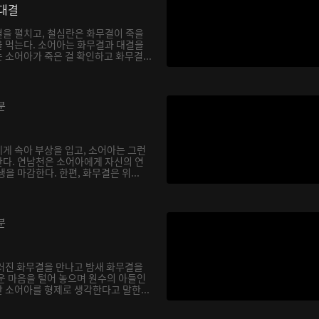
대결
을 펼치고, 철심란은 화무결이 죽을
 먹는다. 소어아는 화무결과 대결을
소어아가 죽은 걸 확인하고 화무결...
분
게 속아 부상을 입고, 소어아는 그런
다. 연남천은 소어아에게 자신의 연
을 마감한다. 한편, 화무결은 위...
분
러진 화무결을 만나고 밤새 화무결을
운 마음을 털어 놓으며 원수의 아들인
 소어아를 형제로 생각한다고 말한...