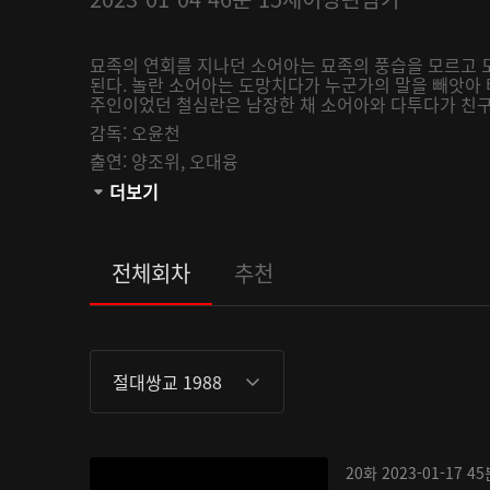
묘족의 연회를 지나던 소어아는 묘족의 풍습을 모르고 
된다. 놀란 소어아는 도망치다가 누군가의 말을 빼앗아 
주인이었던 철심란은 남장한 채 소어아와 다투다가 친구가
감독:
오윤천
출연:
양조위,
오대융
관람등급:
더보기
전체회차
추천
절대쌍교 1988
20화
2023-01-17
45