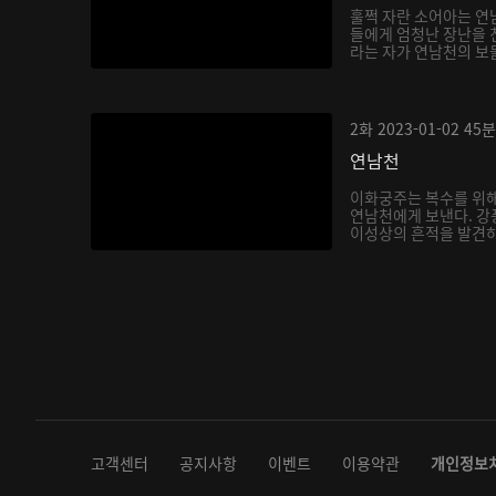
훌쩍 자란 소어아는 연
들에게 엄청난 장난을 
라는 자가 연남천의 보
아...
2화
2023-01-02
45분
연남천
이화궁주는 복수를 위해
연남천에게 보낸다. 강
이성상의 흔적을 발견하
다...
고객센터
공지사항
이벤트
이용약관
개인정보