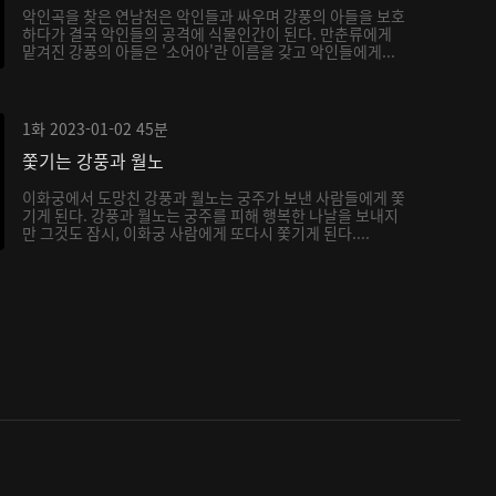
악인곡을 찾은 연남천은 악인들과 싸우며 강풍의 아들을 보호
하다가 결국 악인들의 공격에 식물인간이 된다. 만춘류에게
맡겨진 강풍의 아들은 '소어아'란 이름을 갖고 악인들에게...
1화
2023-01-02
45분
쫓기는 강풍과 월노
이화궁에서 도망친 강풍과 월노는 궁주가 보낸 사람들에게 쫓
기게 된다. 강풍과 월노는 궁주를 피해 행복한 나날을 보내지
만 그것도 잠시, 이화궁 사람에게 또다시 쫓기게 된다....