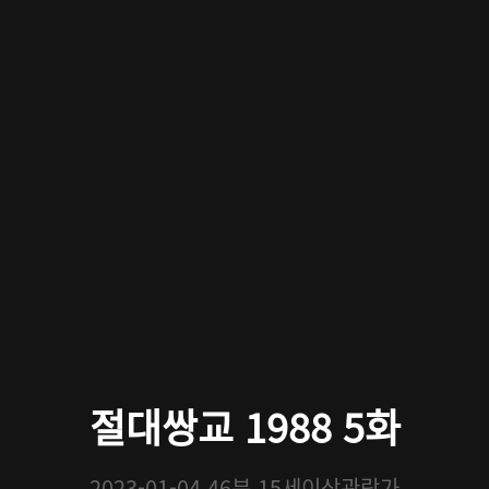
절대쌍교 1988 5화
2023-01-04
46분
15세이상관람가