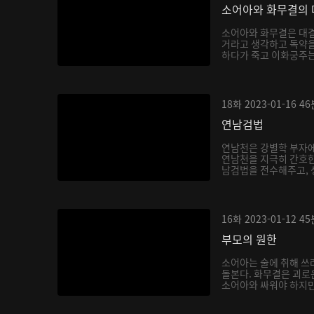
소어아와 화무결의 
소어아와 화무결은 대결
거라고 생각하고 독약을
하다가 죽고 이화궁주는 
18화
2023-01-16
46
연남검법
연남천은 강별학 부자에
연남천을 지극히 간호한
남검법을 전수해주고, 생
16화
2023-01-12
45
부모의 원한
소어아는 술에 취해 쓰
돌본다. 화무결은 괴로
소어아와 싸워야 하지만