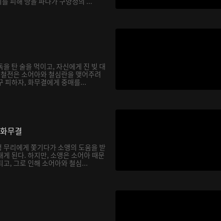
 피해 땅을 파다가 구양정의 ...
을 탄 술을 먹이고, 자신에게 진 빚 대
. 철전은 소어아와 철심란을 맺어주려
 피하자, 화무결에게 중매를...
 화무결
 무리에게 쫓기다가 소앵의 도움을 받
게 된다. 하지만, 소앵은 소어아 때문
고, 그로 인해 소어아와 철심...