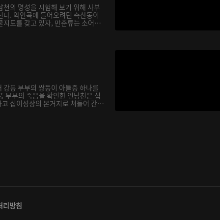
남천의 명성을 시험해 보기 위해 사부
친다. 악인곡에 들어오려던 촉산동이
물지도를 갖고 있자, 만춘류는 소어
 강풍 부부의 쌍둥이 아들중 하나를
풍 부부의 죽음을 확인한 연남천은 십
고 십이성상의 본거지로 쳐들어 간
처리방침