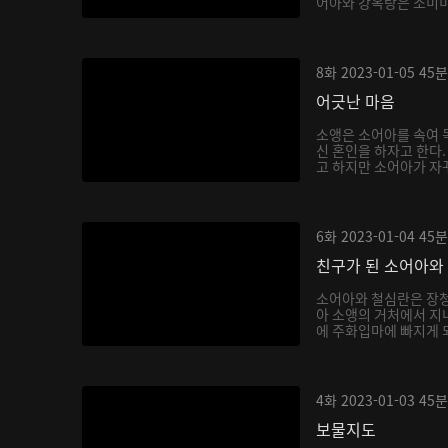
어아와 강옥랑은 소미미를
8화
2023-01-05
45분
어긋난 마음
소앵은 소어아를 속여 독
신 혼인을 하자고 한다
고 하지만 소어아가 자꾸
6화
2023-01-04
45분
친구가 된 소어아와
소어아와 철심란은 장청
아 소앵의 거처에서 지내
에 주화입마에 빠지게 되
4화
2023-01-03
45분
보물지도