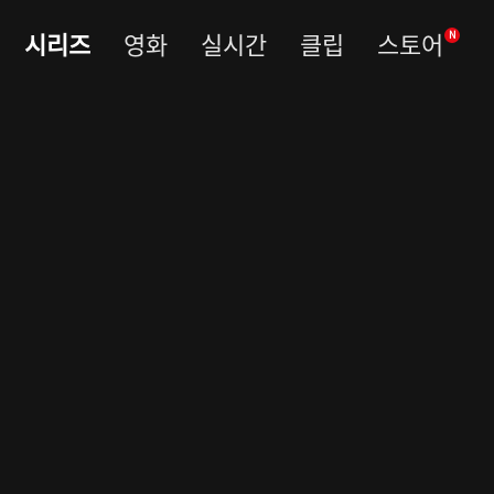
시리즈
영화
실시간
클립
스토어
N