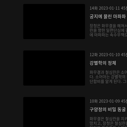
14화
2023-01-11
45
궁지에 몰린 마파파
장청은 화무결을 해쳐
란을 향한 일편단심에 
에 마파파는 속수무책으
12화
2023-01-10
45
강별학의 정체
화무결과 철심란은 소어
다. 소어아는 강별학의
단합비를 알게 된다. 그
10화
2023-01-09
45
구양정의 비밀 동굴
화무결은 철심란을 지키
망치고, 장청은 철심란을