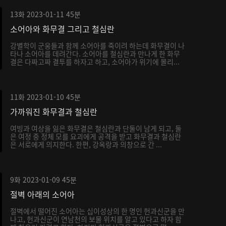
13화
2023-01-11
45분
소어아와 화무결 그리고 철심란
강별학이 군웅들과 함께 소어아를 죽이려 하는데 화무결이 나
타나 소어아를 데려간다. 소어아를 철심란과 만나게 한 화무
결은 다짜고짜 결투를 하자고 하고, 소어아가 위기에 몰리...
11화
2023-01-10
45분
가까워진 화무결과 철심란
여빙과 여상을 잃은 화무결은 철심란과 단둘이 남게 되고, 둘
은 여정 중 정체 모를 요괴에게 공격을 받고 화무결과 철심란
은 서로에게 의지한다. 한편, 강옥랑과 의창으로 간 ...
9화
2023-01-09
45분
절벽 아래의 소어아
절벽에서 떨어진 소어아는 십이성상의 한 명인 헌과신군을 만
나고, 헌과신군이 연남천의 보물 위치를 알고 있다고 하자 함