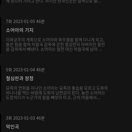
께 찾으러 가려고 한다. 하지만 헌과신군은 절벽으로 떨...
7화
2023-01-05
46분
소어아의 기지
이화궁주의 계획으로 소어아와 화무결을 함께 다니게 되고,
둘은 힘을 합쳐 차월국 감옥에 갇힌 철심란의 아버지인 철전
을 감옥에서 빼낸다. 소어아는 철전 대신 차월국에 남아 ...
5화
2023-01-04
46분
철심란과 정청
묘족의 연회를 지나던 소어아는 묘족의 풍습을 모르고 도화의
바나나를 먹는 바람에 도화의 남편감이 된다. 놀란 소어아는
도망치다가 누군가의 말을 빼앗아 타고, 근처 마을에서...
3화
2023-01-03
46분
악인곡