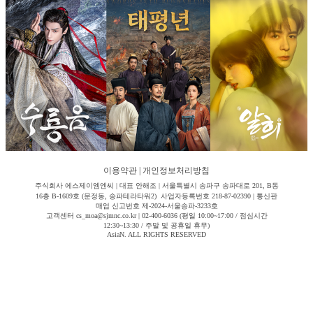
이용약관
|
개인정보처리방침
주식회사 에스제이엠엔씨 | 대표 안해조 | 서울특별시 송파구 송파대로 201, B동
16층 B-1609호 (문정동, 송파테라타워2) 사업자등록번호 218-87-02390 | 통신판
매업 신고번호 제-2024-서울송파-3233호
고객센터 cs_moa@sjmnc.co.kr | 02-400-6036 (평일 10:00~17:00 / 점심시간
12:30~13:30 / 주말 및 공휴일 휴무)
AsiaN. ALL RIGHTS RESERVED