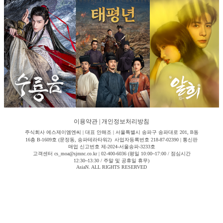
이용약관
|
개인정보처리방침
주식회사 에스제이엠엔씨 | 대표 안해조 | 서울특별시 송파구 송파대로 201, B동
16층 B-1609호 (문정동, 송파테라타워2) 사업자등록번호 218-87-02390 | 통신판
매업 신고번호 제-2024-서울송파-3233호
고객센터 cs_moa@sjmnc.co.kr | 02-400-6036 (평일 10:00~17:00 / 점심시간
12:30~13:30 / 주말 및 공휴일 휴무)
AsiaN. ALL RIGHTS RESERVED